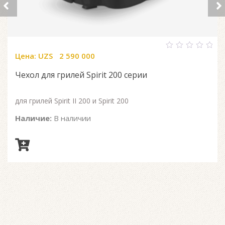
Цена:
UZS
2 590 000
0
out
of
Чехол для грилей Spirit 200 серии
5
для грилей Spirit II 200 и Spirit 200
Наличие:
В наличии