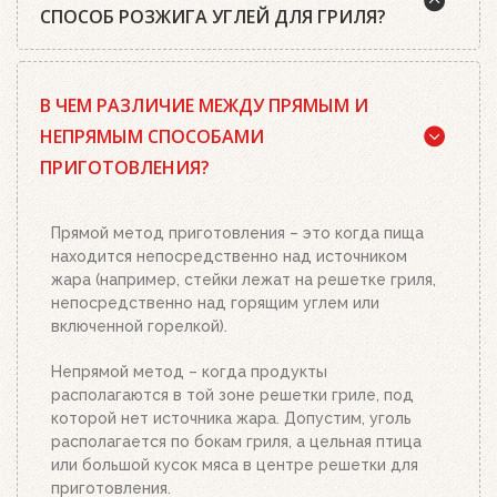
СПОСОБ РОЗЖИГА УГЛЕЙ ДЛЯ ГРИЛЯ?
Да, существует. Наш совет: используйте
В ЧЕМ РАЗЛИЧИЕ МЕЖДУ ПРЯМЫМ И
качественный древесный уголь или угольные
брикеты Weber, кубики для розжига, а также наш
НЕПРЯМЫМ СПОСОБАМИ
стартер для розжига. Наполните стартер
ПРИГОТОВЛЕНИЯ?
необходимым количеством угля или брикетов,
положите два-три кубика для розжига на
решетку для угля и подожгите их. Сверху
Прямой метод приготовления – это когда пища
поставьте заполненный углем или брикетами
находится непосредственно над источником
стартер. Больше ничего делать не нужно.
жара (например, стейки лежат на решетке гриля,
Топливо разгорится полностью за 20-30 минут, в
непосредственно над горящим углем или
зависимости от количества угля или брикетов.
включенной горелкой).
Когда верхний уголь станет красным, а слой
брикетов покроется белым пеплом, высыпьте
Непрямой метод – когда продукты
уголь из стартера на решетку для угля. Жар
располагаются в той зоне решетки гриле, под
будет просто отличным!
которой нет источника жара. Допустим, уголь
располагается по бокам гриля, а цельная птица
или большой кусок мяса в центре решетки для
приготовления.