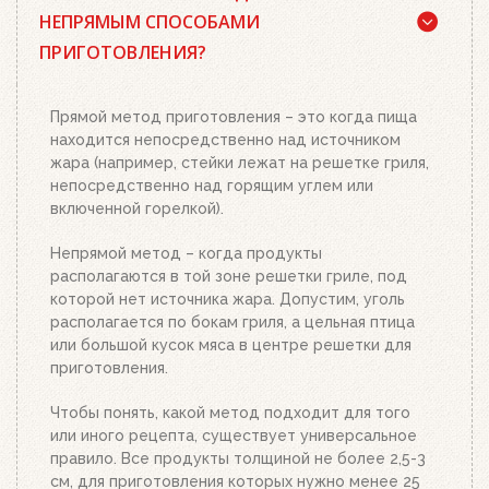
брикеты Weber, кубики для розжига, а также наш
НЕПРЯМЫМ СПОСОБАМИ
стартер для розжига. Наполните стартер
ПРИГОТОВЛЕНИЯ?
необходимым количеством угля или брикетов,
положите два-три кубика для розжига на
решетку для угля и подожгите их. Сверху
Прямой метод приготовления – это когда пища
поставьте заполненный углем или брикетами
находится непосредственно над источником
стартер. Больше ничего делать не нужно.
жара (например, стейки лежат на решетке гриля,
Топливо разгорится полностью за 20-30 минут, в
непосредственно над горящим углем или
зависимости от количества угля или брикетов.
включенной горелкой).
Когда верхний уголь станет красным, а слой
брикетов покроется белым пеплом, высыпьте
Непрямой метод – когда продукты
уголь из стартера на решетку для угля. Жар
располагаются в той зоне решетки гриле, под
будет просто отличным!
которой нет источника жара. Допустим, уголь
располагается по бокам гриля, а цельная птица
или большой кусок мяса в центре решетки для
приготовления.
Чтобы понять, какой метод подходит для того
или иного рецепта, существует универсальное
правило. Все продукты толщиной не более 2,5-3
см, для приготовления которых нужно менее 25