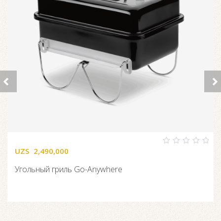
UZS
2,490,000
0
out
of
Угольный гриль Go-Anywhere
5