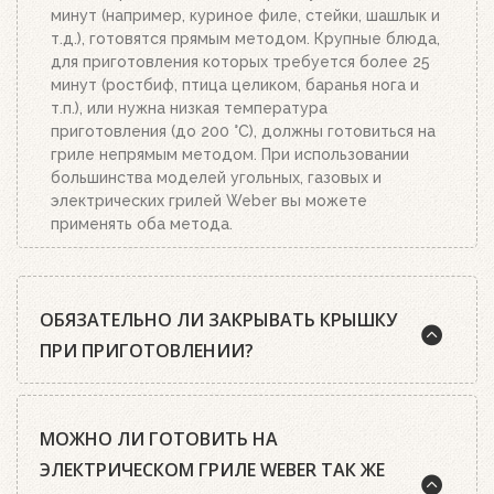
минут (например, куриное филе, стейки, шашлык и
т.д.), готовятся прямым методом. Крупные блюда,
для приготовления которых требуется более 25
минут (ростбиф, птица целиком, баранья нога и
т.п.), или нужна низкая температура
приготовления (до 200 °C), должны готовиться на
гриле непрямым методом. При использовании
большинства моделей угольных, газовых и
электрических грилей Weber вы можете
применять оба метода.
ОБЯЗАТЕЛЬНО ЛИ ЗАКРЫВАТЬ КРЫШКУ
ПРИ ПРИГОТОВЛЕНИИ?
Шеф-повара Weber почти всегда рекомендуют
МОЖНО ЛИ ГОТОВИТЬ НА
готовить на гриле с закрытой крышкой. А среди
гриль-мастеров есть такое правило: чтобы
ЭЛЕКТРИЧЕСКОМ ГРИЛЕ WEBER ТАК ЖЕ
приготовить идеальный стейк, нужно открыть