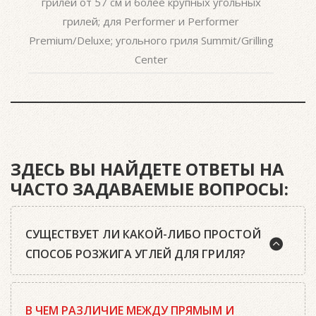
грилей от 57 см и более крупных угольных
грилей; для Performer и Performer
Premium/Deluxe; угольного гриля Summit/Grilling
Center
ЗДЕСЬ ВЫ НАЙДЕТЕ ОТВЕТЫ НА
ЧАСТО ЗАДАВАЕМЫЕ ВОПРОСЫ:
СУЩЕСТВУЕТ ЛИ КАКОЙ-ЛИБО ПРОСТОЙ
СПОСОБ РОЗЖИГА УГЛЕЙ ДЛЯ ГРИЛЯ?
Да, существует. Наш совет: используйте
В ЧЕМ РАЗЛИЧИЕ МЕЖДУ ПРЯМЫМ И
качественный древесный уголь или угольные