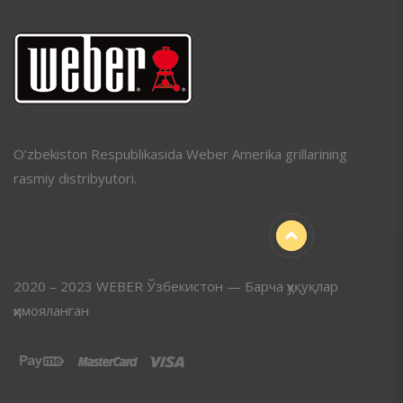
O’zbekiston Respublikasida Weber Amerika grillarining
rasmiy distribyutori.
2020 – 2023 WEBER Ўзбекистон — Барча ҳуқуқлар
ҳимояланган