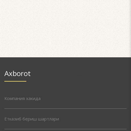
Axborot
Компания хакида
Етказиб бериш шартлари