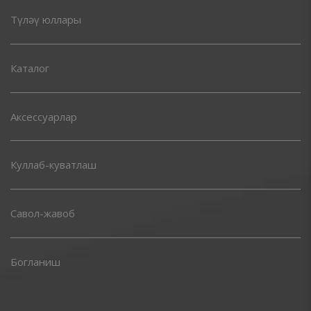
Түләү юллары
Каталог
Аксессуарлар
Куллаб-куватлаш
Савол-жавоб
Богланиш