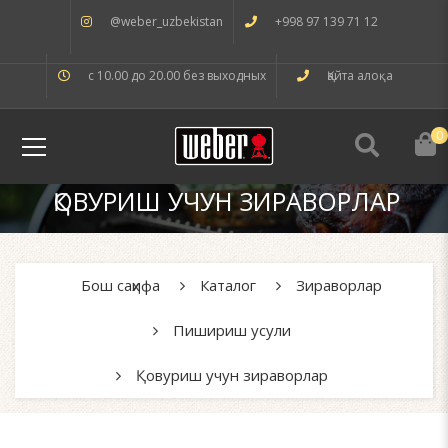
@weber_uzbekistan
+998 97 139 71 12
с 10.00 до 20.00 без выходных
Қайта алоқа
0
ҚОВУРИШ УЧУН ЗИРАВОРЛАР
Бош саҳифа
Каталог
Зираворлар
Пишириш усули
Қовуриш учун зираворлар