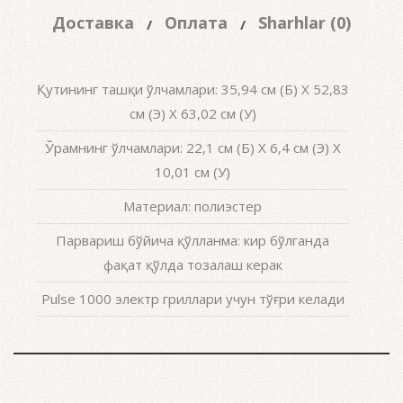
Доставка
Оплата
Sharhlar (0)
Қутининг ташқи ўлчамлари: 35,94 см (Б) X 52,83
см (Э) X 63,02 см (У)
Ўрамнинг ўлчамлари: 22,1 см (Б) X 6,4 см (Э) X
10,01 см (У)
Материал: полиэстер
Парвариш бўйича қўлланма: кир бўлганда
фақат қўлда тозалаш керак
Pulse 1000 электр гриллари учун тўғри келади