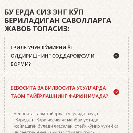
БУ ЕРДА СИЗ ЭНГ КЎП
БЕРИЛАДИГАН САВОЛЛАРГА
ЖАВОБ ТОПАСИЗ:
ГРИЛЬ УЧУН КЎМИРНИ ЎТ
ОЛДИРИШНИНГ СОДДАРОҚ УСУЛИ
БОРМИ?
Ҳа, бор. Маслаҳатимиз: сифатли писта кўмир ёки
БЕВОСИТА ВА БИЛВОСИТА УСУЛЛАРДА
Weber кўмир брикетларидан, ўт олдириш
кубиклари, ҳамда бизнинг ўт олдириш
ТАОМ ТАЙЁРЛАШНИНГ ФАРҚИ НИМАДА?
мосламамиздан фойдаланинг. Ўт олдириш
мосламасини зарур миқдордаги кўмир ёки
брикетлар билан тўлдиринг, кўмир панжараси
Бевосита таом тайёрлаш усулида озуқа
устига икки-учта ўт олдириш кубикидан қўйинг ва
тўғридан-тўғри иссиқлик манбаи устида
уларни ёқинг. Устига кўмир ёки брикетлар билан
жойлашган бўлади (масалан, стейк кўмир чўғи ёки
тўлдирилган ўт олдириш мосламасини қўйинг.
ишлаётган ёнувчи қисм устидаги гриль