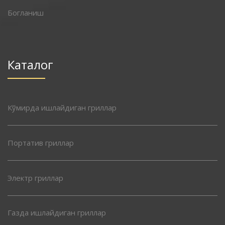
Богланиш
Каталог
Кўмирда ишлайдиган гриллар
Портатив гриллар
Электр гриллар
Газда ишлайдиган гриллар