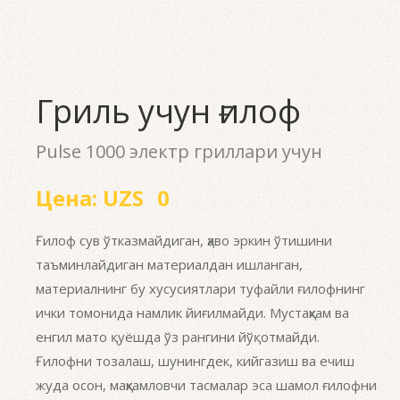
Гриль учун ғилоф
Pulse 1000 электр гриллари учун
Цена:
UZS
0
Ғилоф сув ўтказмайдиган, ҳаво эркин ўтишини
таъминлайдиган материалдан ишланган,
материалнинг бу хусусиятлари туфайли ғилофнинг
ички томонида намлик йиғилмайди. Мустаҳкам ва
енгил мато қуёшда ўз рангини йўқотмайди.
Ғилофни тозалаш, шунингдек, кийгазиш ва ечиш
жуда осон, маҳкамловчи тасмалар эса шамол ғилофни