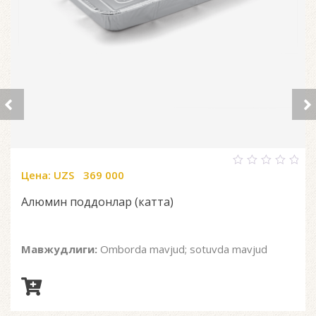
Цена:
UZS
369 000
0
out
of
Алюмин поддонлар (катта)
5
Мавжудлиги:
Omborda mavjud; sotuvda mavjud