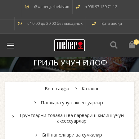
@weber_uzbekistan
+998 97 139 71 12
с 10.00 до 20.00 без выходных
Қайта алоқа
0
ГРИЛЬ УЧУН ҒИЛОФ
Бош саҳифа
Каталог
Панжара учун аксессуарлар
Грунтларни тозалаш ва парвариш қилиш учун
аксессуарлар
Grill панеллари ва сумкалар