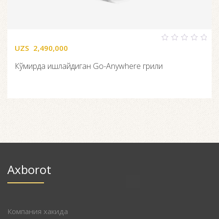
UZS
2,490,000
0
out
of
Кўмирда ишлайдиган Go-Anywhere грили
5
Axborot
Компания хакида