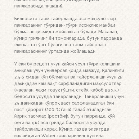
Бошқа ҳеч нима қилишнинг ҳожати йўқ. Ёқилғи,
панжарасида пишади).
кўмир ёки брикетларнинг миқдорига қараб 20-30
дақиқада тўлиқ ёниб тугайди. Устки кўмир қизил
Билвосита таом тайёрлашда эса маҳсулотлар
тусга кириб, брикетлар эса кул билан
панжаранинг тўғридан-тўғри иссиқлик манбаи
қопланганда, кўмирни панжара устига тўкинг.
бўлмаган қисмида жойлашган бўлади. Масалан,
Аъло даражада иссиқлик беради!
кўмир грилнинг ён томонларида, бутун парранда
ёки катта гўшт бўлаги эса таом тайёрлаш
панжарасининг ўртасида жойлашади.
У ёки бу рецепт учун қайси усул тўғри келишини
аниқлаш учун универсал қоида мавжуд. Қалинлиги
2,5-3 смдан кўп бўлмаган ва тайёрланиши учун 25
дақиқадан кам вақт сарфланадиган маҳсулотлар
(масалан, лаҳм товуқ гўшти, стейк, кабоб ва ҳ.к.)
бевосита усулда тайёрланади. Тайёрланиши учун
25 дақиқадан кўпроқ вақт сарфланадиган ёки
паст ҳарорат (200 °C гача) талаб этиладиган
йирик таомлар (ростбиф, бутун парранда, қўй
оёғи ва ҳ.к.) эса грилда билвосита усулда
тайёрланиши керак. Кўмир, газ ва электрда
ишлайдиган Weber грилларининг кўпгина