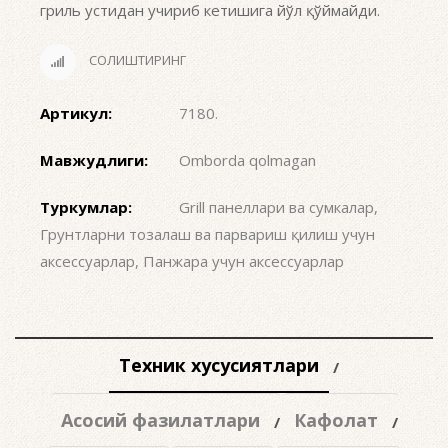
гриль устидан учириб кетишига йўл қўймайди.
СОЛИШТИРИНГ
Артикул:
7180
.
Мавжудлиги:
Omborda qolmagan
Туркумлар:
Grill панеллари ва сумкалар
,
Грунтларни тозалаш ва парвариш қилиш учун
аксессуарлар
,
Панжара учун аксессуарлар
Техник хусусиятлари
Асосий фазилатлари
Кафолат