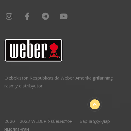
O’zbekiston Respublikasida Weber Amerika grillarining
rasmiy distribyutori.
2020 – 2023 WEBER Ўзбекистон — Барча ҳуқуқлар
ҳимояланган