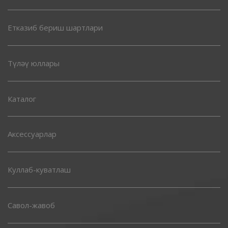
Етказиб бериш шартлари
Түләү юллары
Каталог
Аксессуарлар
Куллаб-куватлаш
Савол-жавоб