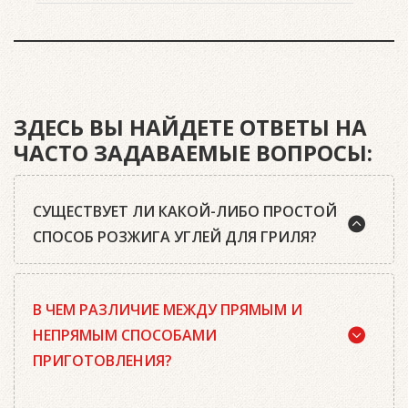
ЗДЕСЬ ВЫ НАЙДЕТЕ ОТВЕТЫ НА
ЧАСТО ЗАДАВАЕМЫЕ ВОПРОСЫ:
СУЩЕСТВУЕТ ЛИ КАКОЙ-ЛИБО ПРОСТОЙ
СПОСОБ РОЗЖИГА УГЛЕЙ ДЛЯ ГРИЛЯ?
Да, существует. Наш совет: используйте
В ЧЕМ РАЗЛИЧИЕ МЕЖДУ ПРЯМЫМ И
качественный древесный уголь или угольные
брикеты Weber, кубики для розжига, а также наш
НЕПРЯМЫМ СПОСОБАМИ
стартер для розжига. Наполните стартер
ПРИГОТОВЛЕНИЯ?
необходимым количеством угля или брикетов,
положите два-три кубика для розжига на
решетку для угля и подожгите их. Сверху