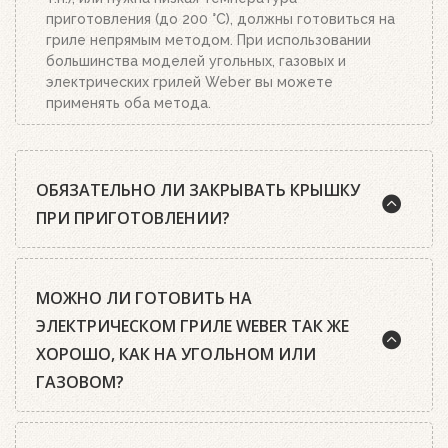
приготовления (до 200 °C), должны готовиться на
гриле непрямым методом. При использовании
большинства моделей угольных, газовых и
электрических грилей Weber вы можете
применять оба метода.
ОБЯЗАТЕЛЬНО ЛИ ЗАКРЫВАТЬ КРЫШКУ
ПРИ ПРИГОТОВЛЕНИИ?
Шеф-повара Weber почти всегда рекомендуют
МОЖНО ЛИ ГОТОВИТЬ НА
готовить на гриле с закрытой крышкой. А среди
гриль-мастеров есть такое правило: чтобы
ЭЛЕКТРИЧЕСКОМ ГРИЛЕ WEBER ТАК ЖЕ
приготовить идеальный стейк, нужно открыть
ХОРОШО, КАК НА УГОЛЬНОМ ИЛИ
крышку только два раза: первый раз, когда
ГАЗОВОМ?
закладываешь мясо, второй – когда его
переворачиваешь.
Да, конечно. Все электрические грили Weber
Блюда, приготовленные под крышкой, получаются