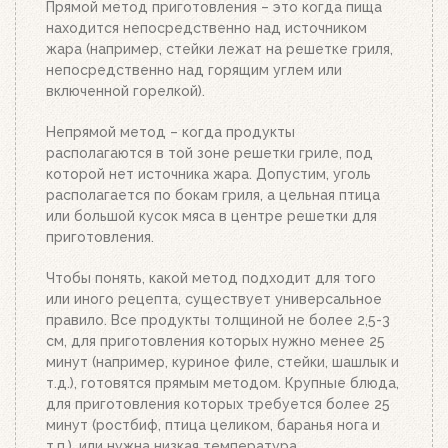
Прямой метод приготовления – это когда пища
поставьте заполненный углем или брикетами
находится непосредственно над источником
стартер. Больше ничего делать не нужно.
жара (например, стейки лежат на решетке гриля,
Топливо разгорится полностью за 20-30 минут, в
непосредственно над горящим углем или
зависимости от количества угля или брикетов.
включенной горелкой).
Когда верхний уголь станет красным, а слой
брикетов покроется белым пеплом, высыпьте
Непрямой метод – когда продукты
уголь из стартера на решетку для угля. Жар
располагаются в той зоне решетки гриле, под
будет просто отличным!
которой нет источника жара. Допустим, уголь
располагается по бокам гриля, а цельная птица
или большой кусок мяса в центре решетки для
приготовления.
Чтобы понять, какой метод подходит для того
или иного рецепта, существует универсальное
правило. Все продукты толщиной не более 2,5-3
см, для приготовления которых нужно менее 25
минут (например, куриное филе, стейки, шашлык и
т.д.), готовятся прямым методом. Крупные блюда,
для приготовления которых требуется более 25
минут (ростбиф, птица целиком, баранья нога и
т.п.), или нужна низкая температура