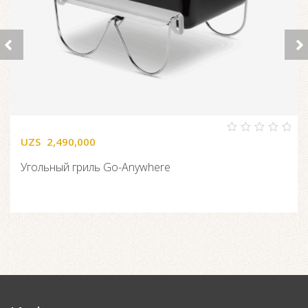
UZS
2,490,000
0
out
of
Угольный гриль Go-Anywhere
5