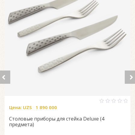
Цена:
UZS
1 890 000
0
out
of
Столовые приборы для стейка Deluxe (4
5
предмета)