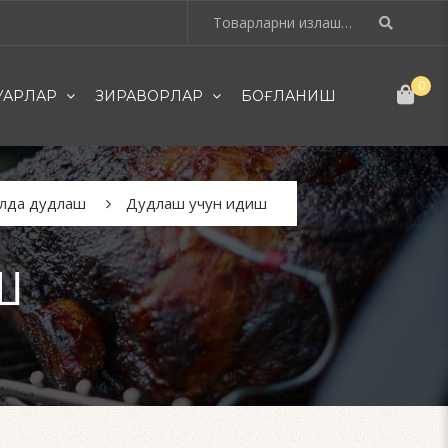
0
УАРЛАР
ЗИРАВОРЛАР
БОҒЛАНИШ
лда дудлаш
Дудлаш учун идиш
Ш