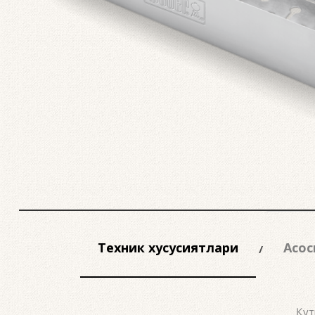
Техник хусусиятлари
Асос
Қут