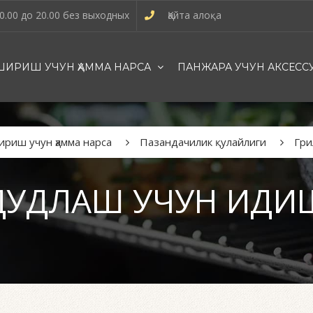
0.00 до 20.00 без выходных
Қайта алоқа
ИРИШ УЧУН ҲАММА НАРСА
ПАНЖАРА УЧУН АКСЕСС
риш учун ҳамма нарса
Пазандачилик қулайлиги
Гри
ДУДЛАШ УЧУН ИДИ