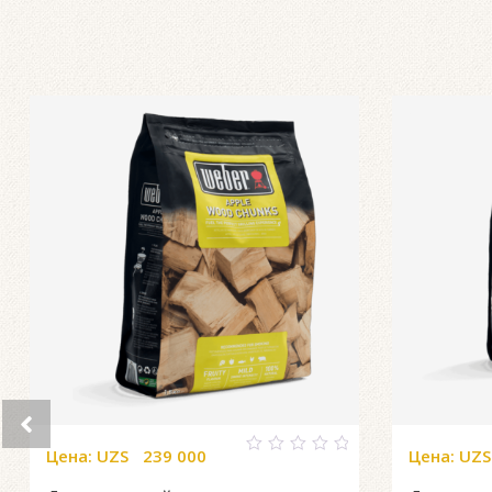
Цена:
UZS
239 000
Цена:
UZS
0
out