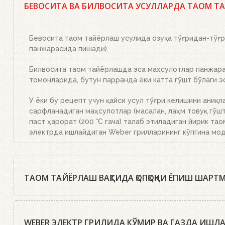
мосламасини зарур миқдордаги кўмир ёки брикетлар би
БЕВОСИТА ВА БИЛВОСИТА УСУЛЛАРДА ТАОМ Т
брикетлар билан тўлдирилган ўт олдириш мосламасини 
тўлиқ ёниб тугайди. Устки кўмир қизил тусга кириб, б
Бевосита таом тайёрлаш усулида озуқа тўғридан-тўғри
панжарасида пишади).
Билвосита таом тайёрлашда эса маҳсулотлар панжаран
томонларида, бутун парранда ёки катта гўшт бўлаги 
У ёки бу рецепт учун қайси усул тўғри келишини аниқл
сарфланадиган маҳсулотлар (масалан, лаҳм товуқ гўшти
паст ҳарорат (200 °C гача) талаб этиладиган йирик тао
электрда ишлайдиган Weber грилларининг кўпгина мод
ТАОМ ТАЙЁРЛАШ ВАҚТИДА ҚОПҚОҚНИ ЁПИШ ШАРТ
Weber шеф-ошпазлари деярли барча ҳолларда таомни ё
даражада бўлиши учун қопқоқ икки мартагина очилади: 
WEBER ЭЛЕКТР ГРИЛИДА КЎМИР ВА ГАЗДА ИШ