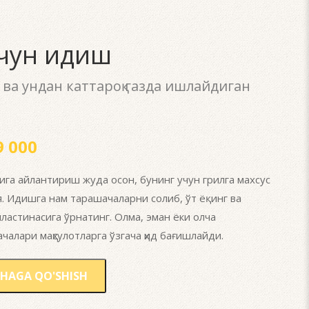
чун идиш
 ва ундан каттароқ газда ишлайдиган
 000
га айлантириш жуда осон, бунинг учун грилга махсус
 Идишга нам тарашачаларни солиб, ўт ёқинг ва
пластинасига ўрнатинг. Олма, эман ёки олча
алари маҳсулотларга ўзгача ҳид бағишлайди.
HAGA QO'SHISH