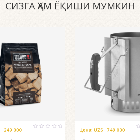
СИЗГА ҲАМ ЁҚИШИ МУМКИН
249 000
Цена:
UZS
749 000
0
0
out
o