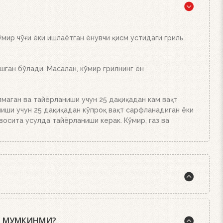
кубикидан қўйинг ва уларни ёқинг. Устига кўмир ёки
ёки брикетларнинг миқдорига қараб 20-30 дақиқада
кинг. Аъло даражада иссиқлик беради!
мир чўғи ёки ишлаётган ёнувчи қисм устидаги гриль
ган бўлади. Масалан, кўмир грилнинг ён
лмаган ва тайёрланиши учун 25 дақиқадан кам вақт
ниши учун 25 дақиқадан кўпроқ вақт сарфланадиган ёки
лвосита усулда тайёрланиши керак. Кўмир, газ ва
 орасида эса шундай қоида бор: стейк аъло
учун.
Ш МУМКИНМИ?