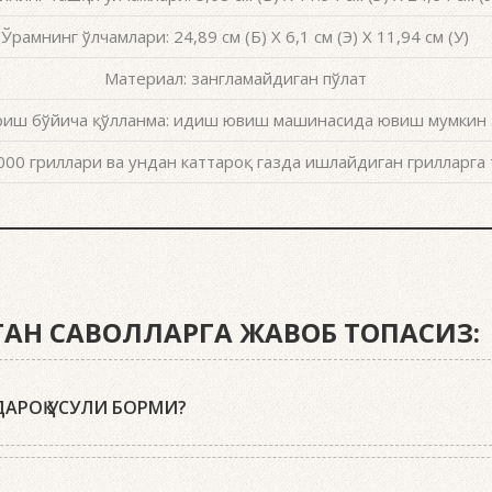
Ўрамнинг ўлчамлари: 24,89 см (Б) X 6,1 см (Э) X 11,94 см (У)
Материал: зангламайдиган пўлат
иш бўйича қўлланма: идиш ювиш машинасида ювиш мумкин 
00 гриллари ва ундан каттароқ газда ишлайдиган грилларга 
ИГАН САВОЛЛАРГА ЖАВОБ ТОПАСИЗ:
АРОҚ УСУЛИ БОРМИ?
r кўмир брикетларидан, ўт олдириш кубиклари, ҳамда бизнинг