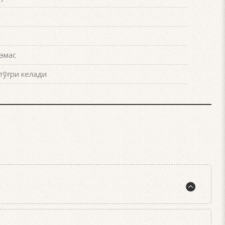
эмас
тўғри келади
 ўт олдириш мосламамиздан фойдаланинг. Ўт олдириш