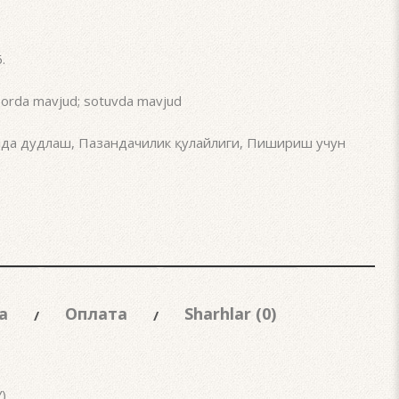
6
.
rda mavjud; sotuvda mavjud
лда дудлаш
,
Пазандачилик қулайлиги
,
Пишириш учун
а
Оплата
Sharhlar (0)
)