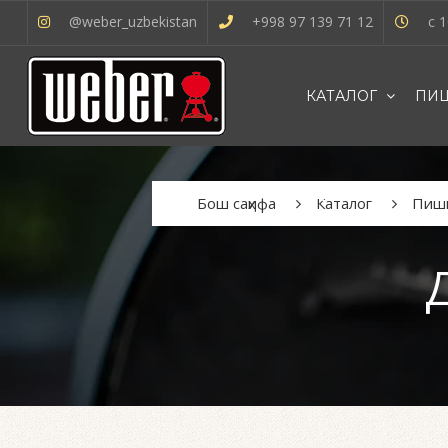
@weber_uzbekistan
+998 97 139 71 12
с 1
КАТАЛОГ
ПИШ
OʻZBEK
Бош саҳифа
Каталог
Пиши