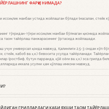
лан тўлдиринг, кўмир панжараси устига икки-учта ўт олдириш 
АЙЁРЛАШНИНГ ФАРҚИ НИМАДА?
қўйинг. Бошқа ҳеч нима қилишнинг ҳожати йўқ. Ёқилғи, кўмир 
рикетлар эса кул билан қопланганда, кўмирни панжара устига тў
 иссиқлик манбаи устида жойлашган бўлади (масалан, стейк кў
инг тўғридан-тўғри иссиқлик манбаи бўлмаган қисмида жойлаш
эса таом тайёрлаш панжарасининг ўртасида жойлашади.
аш учун универсал қоида мавжуд. Қалинлиги 2,5-3 смдан кўп бў
, стейк, кабоб ва ҳ.к.) бевосита усулда тайёрланади. Тайёрла
млар (ростбиф, бутун парранда, қўй оёғи ва ҳ.к.) эса грилда би
елларида иккала усулни ҳам қўллаш имкони мавжуд.
МИ?
пиқ қопқоқ билан тайёрлашни тавсия этишади. Гриль-усталари
биринчи марта гўштни қўйиш учун, иккинчи марта – уни ўгириш 
ЛАЙДИГАН ГРИЛЛАРДАГИ КАБИ ЯХШИ ТАОМ ТАЙЁРЛА