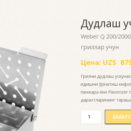
Дудлаш у
Weber Q 200/2000
гриллар учун
Цена:
UZS
879
Грилни дудлаш ускунаси
идишни ўрнатиш кифоя.
панжара ёки Flavorizer 
дарахтларининг тарашач
SAVATC