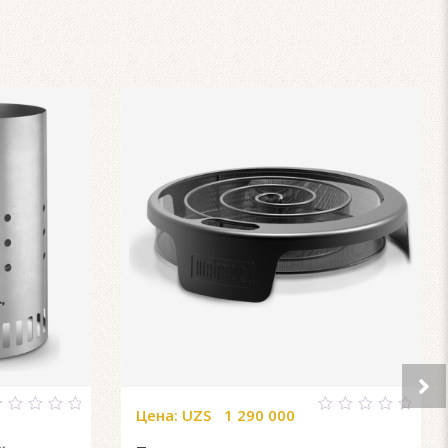
Цена:
UZS
1 290 000
0
ut
out