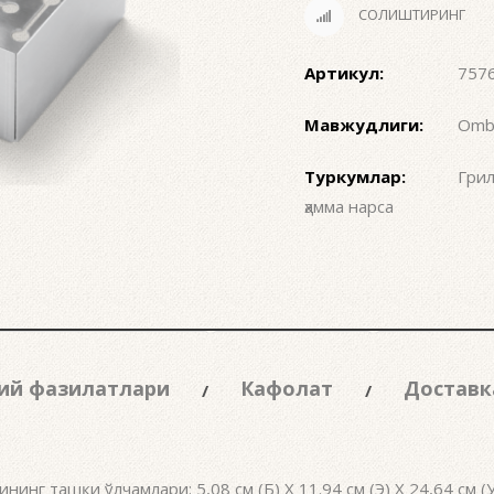
СОЛИШТИРИНГ
Артикул:
757
Мавжудлиги:
Ombo
Туркумлар:
Гри
ҳамма нарса
ий фазилатлари
Кафолат
Доставк
ининг ташқи ўлчамлари: 5,08 см (Б) X 11.94 см (Э) X 24,64 см (У