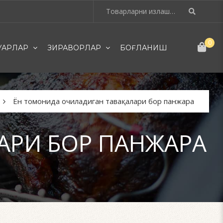
0
УАРЛАР
ЗИРАВОРЛАР
БОҒЛАНИШ
Ён томонида очиладиган тавақалари бор панжара
АРИ БОР ПАНЖАРА