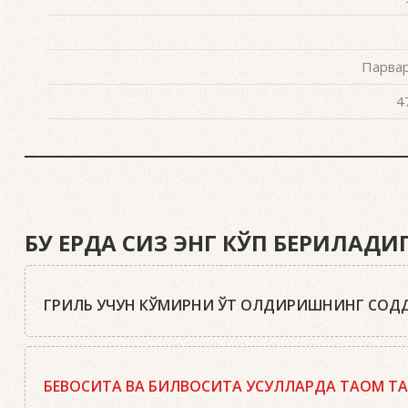
Парвар
4
БУ ЕРДА СИЗ ЭНГ КЎП БЕРИЛАД
ГРИЛЬ УЧУН КЎМИРНИ ЎТ ОЛДИРИШНИНГ СОДД
Ҳа, бор. Маслаҳатимиз: сифатли писта кўмир ёки Webe
мосламасини зарур миқдордаги кўмир ёки брикетлар би
БЕВОСИТА ВА БИЛВОСИТА УСУЛЛАРДА ТАОМ Т
брикетлар билан тўлдирилган ўт олдириш мосламасини 