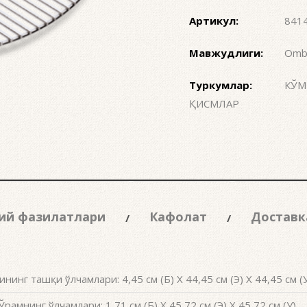
Артикул:
841
Мавжудлиги:
Omb
Туркумлар:
КЎМ
ҚИСМЛАР
ий фазилатлари
Кафолат
Доставк
ининг ташқи ўлчамлари: 4,45 см (Б) X 44,45 см (Э) X 44,45 см (
Ўрамнинг ўлчамлари: 1,71 см (Б) X 45,72 см (Э) X 45,72 см (У)