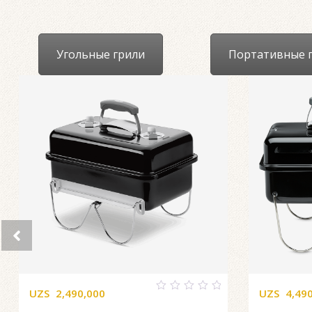
Угольные грили
Портативные 
UZS
2,490,000
UZS
4,49
0
out