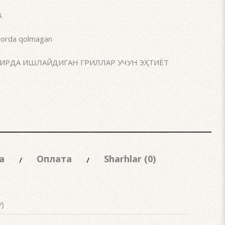
4
.
orda qolmagan
ИРДА ИШЛАЙДИГАН ГРИЛЛАР УЧУН ЭҲТИЁТ
а
Оплата
Sharhlar (0)
У)