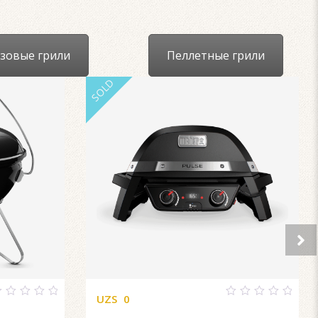
зовые грили
Пеллетные грили
SOLD
UZS
0
0
ut
out