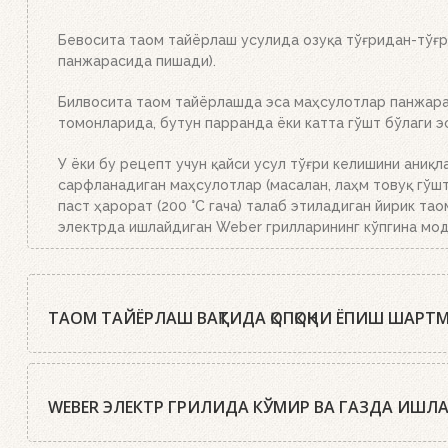
тўлиқ ёниб тугайди. Устки кўмир қизил тусга кириб, б
Бевосита таом тайёрлаш усулида озуқа тўғридан-тўғри
панжарасида пишади).
Билвосита таом тайёрлашда эса маҳсулотлар панжаран
томонларида, бутун парранда ёки катта гўшт бўлаги 
У ёки бу рецепт учун қайси усул тўғри келишини аниқл
сарфланадиган маҳсулотлар (масалан, лаҳм товуқ гўшти
паст ҳарорат (200 °C гача) талаб этиладиган йирик тао
электрда ишлайдиган Weber грилларининг кўпгина мод
ТАОМ ТАЙЁРЛАШ ВАҚТИДА ҚОПҚОҚНИ ЁПИШ ШАРТ
Weber шеф-ошпазлари деярли барча ҳолларда таомни ё
даражада бўлиши учун қопқоқ икки мартагина очилади: 
WEBER ЭЛЕКТР ГРИЛИДА КЎМИР ВА ГАЗДА ИШ
Хоҳ кўмир, хоҳ газда бўлсин, ёпиқ қопқоқ остида тай