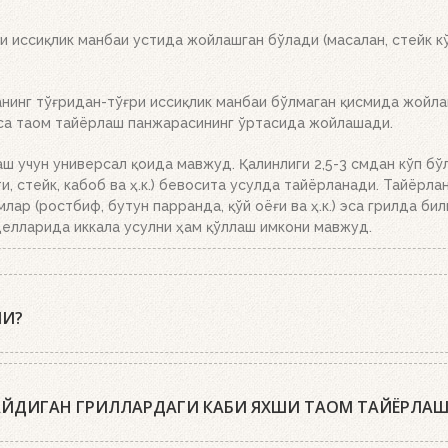
рикетлар эса кул билан қопланганда, кўмирни панжара устига тў
 иссиқлик манбаи устида жойлашган бўлади (масалан, стейк кў
инг тўғридан-тўғри иссиқлик манбаи бўлмаган қисмида жойлаш
эса таом тайёрлаш панжарасининг ўртасида жойлашади.
аш учун универсал қоида мавжуд. Қалинлиги 2,5-3 смдан кўп бў
, стейк, кабоб ва ҳ.к.) бевосита усулда тайёрланади. Тайёрла
млар (ростбиф, бутун парранда, қўй оёғи ва ҳ.к.) эса грилда би
елларида иккала усулни ҳам қўллаш имкони мавжуд.
МИ?
пиқ қопқоқ билан тайёрлашни тавсия этишади. Гриль-усталари
биринчи марта гўштни қўйиш учун, иккинчи марта – уни ўгириш 
ЛАЙДИГАН ГРИЛЛАРДАГИ КАБИ ЯХШИ ТАОМ ТАЙЁРЛА
ёрланган таомлар ширалироқ ва хушбўйроқ бўлади. Ёпиқ қопқоқ 