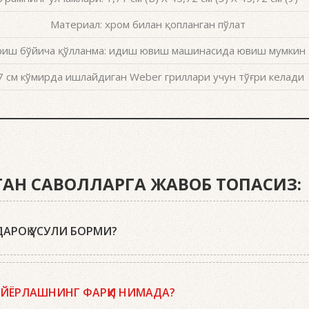
Материал: хром билан қопланган пўлат
иш бўйича қўлланма: идиш ювиш машинасида ювиш мумкин 
7 см кўмирда ишлайдиган Weber гриллари учун тўғри келади
ИГАН САВОЛЛАРГА ЖАВОБ ТОПАСИЗ:
АРОҚ УСУЛИ БОРМИ?
r кўмир брикетларидан, ўт олдириш кубиклари, ҳамда бизнинг
лан тўлдиринг, кўмир панжараси устига икки-учта ўт олдириш 
АЙЁРЛАШНИНГ ФАРҚИ НИМАДА?
қўйинг. Бошқа ҳеч нима қилишнинг ҳожати йўқ. Ёқилғи, кўмир 