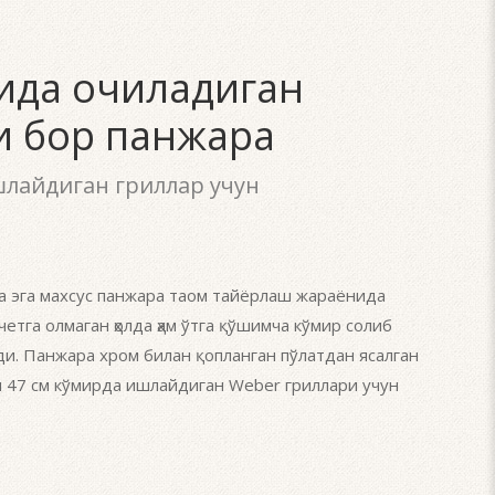
ида очиладиган
и бор панжара
шлайдиган гриллар учун
а эга махсус панжара таом тайёрлаш жараёнида
четга олмаган ҳолда ҳам ўтга қўшимча кўмир солиб
и. Панжара хром билан қопланган пўлатдан ясалган
и 47 см кўмирда ишлайдиган Weber гриллари учун