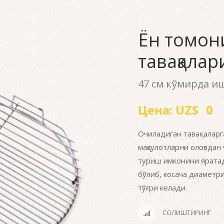
Ён томон
тавақалар
47 см кўмирда и
Цена:
UZS
0
Очиладиган тавақаларг
маҳсулотларни оловдан 
туриш имконини яратад
бўлиб, косача диаметр
тўғри келади.
СОЛИШТИРИНГ