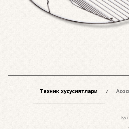
Техник хусусиятлари
Асос
Қут