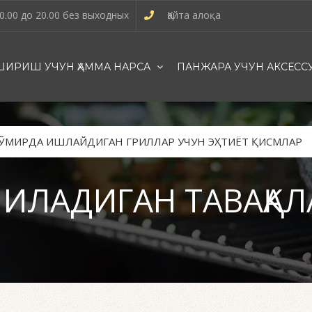
0.00 до 20.00 без выходных
Қайта алоқа
ИРИШ УЧУН ҲАММА НАРСА
ПАНЖАРА УЧУН АКСЕСС
ЎМИРДА ИШЛАЙДИГАН ГРИЛЛАР УЧУН ЭҲТИЁТ ҚИСМЛАР
ИЛАДИГАН ТАВАҚАЛ