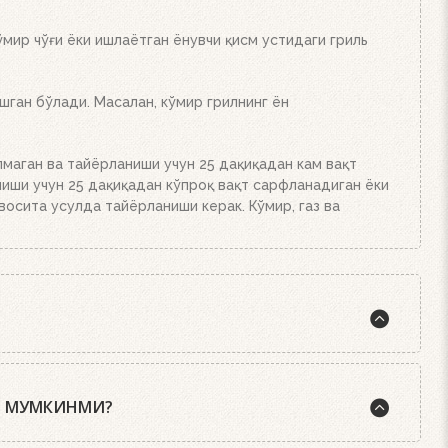
кинг. Аъло даражада иссиқлик беради!
мир чўғи ёки ишлаётган ёнувчи қисм устидаги гриль
ган бўлади. Масалан, кўмир грилнинг ён
лмаган ва тайёрланиши учун 25 дақиқадан кам вақт
ниши учун 25 дақиқадан кўпроқ вақт сарфланадиган ёки
лвосита усулда тайёрланиши керак. Кўмир, газ ва
 орасида эса шундай қоида бор: стейк аъло
учун.
Ш МУМКИНМИ?
худди печдаги каби конвекция эффектини юзага