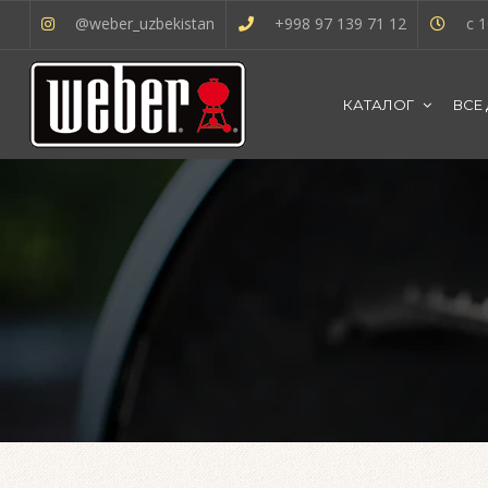
@weber_uzbekistan
+998 97 139 71 12
с 1
КАТАЛОГ
ВСЕ