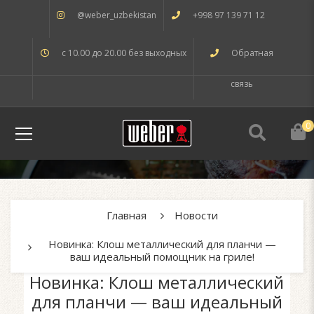
@weber_uzbekistan
+998 97 139 71 12
с 10.00 до 20.00 без выходных
Обратная
связь
0
Главная
Новости
Новинка: Клош металлический для планчи —
ваш идеальный помощник на гриле!
Новинка: Клош металлический
для планчи — ваш идеальный