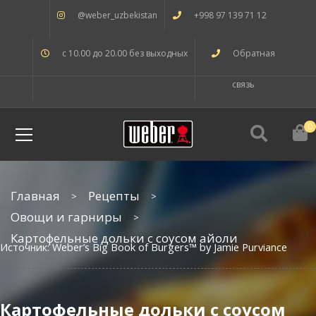
@weber_uzbekistan
+998 97 139 71 12
с 10.00 до 20.00 без выходных
Обратная
связь
0
Главная
Рецепты
Овощи и гарниры
Картофельные дольки с соусом айоли
Источник: Weber’s Big Book of Burgers™ by Jamie Purviance
Картофельные дольки с соусом