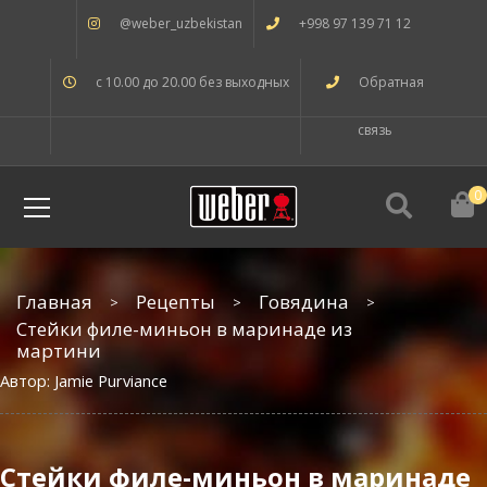
@weber_uzbekistan
+998 97 139 71 12
с 10.00 до 20.00 без выходных
Обратная
связь
0
Главная
Рецепты
Говядина
Стейки филе-миньон в маринаде из
мартини
Автор: Jamie Purviance
Стейки филе-миньон в маринаде