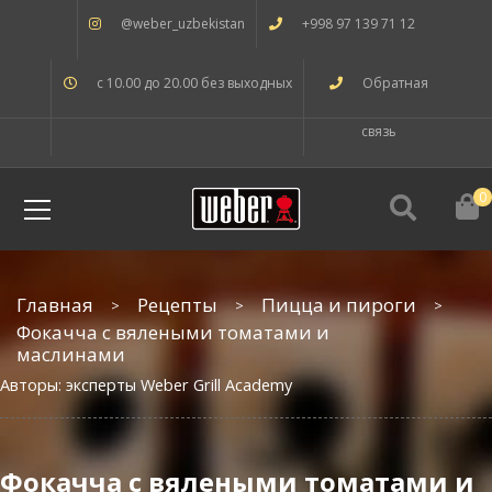
@weber_uzbekistan
+998 97 139 71 12
с 10.00 до 20.00 без выходных
Обратная
связь
0
Главная
Рецепты
Пицца и пироги
Фокачча с вялеными томатами и
маслинами
Авторы: эксперты Weber Grill Academy
Фокачча с вялеными томатами и