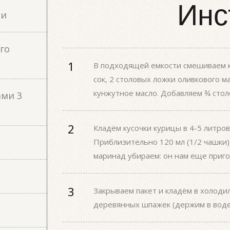
Инс
ми
го
В подходящей емкости смешиваем ке
сок, 2 столовых ложки оливкового м
кунжутное масло. Добавляем ¾ столо
ами 3
Кладём кусочки курицы в 4-5 литро
Приблизительно 120 мл (1/2 чашки) 
маринад убираем: он нам еще приго
Закрываем пакет и кладём в холоди
деревянных шпажек (держим в воде 