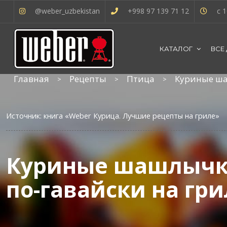
@weber_uzbekistan
+998 97 139 71 12
с 1
КАТАЛОГ
ВСЕ
Главная
Рецепты
Птица
Куриные ша
Источник: книга «Weber Курица. Лучшие рецепты на гриле»
Куриные шашлыч
по-гавайски на гри