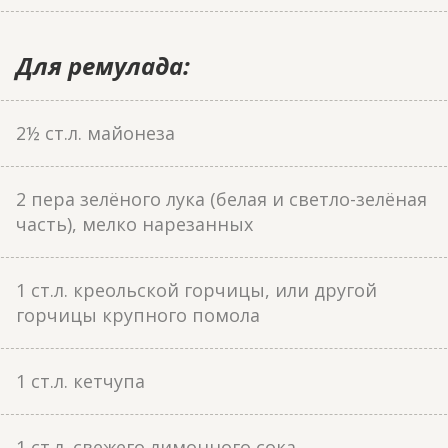
Для ремулада:
2½ ст.л. майонеза
2 пера зелёного лука (белая и светло-зелёная
часть), мелко нарезанных
1 ст.л. креольской горчицы, или другой
горчицы крупного помола
1 ст.л. кетчупа
1 ст.л. свежего лимонного сока