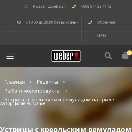
@weber_uzbekistan
+998 97 139 71 12
с 10.00 до 20.00 без выходных
Обратная
связь
0
Главная
Рецепты
Рыба и морепродукты
Устрицы с креольским ремуладом на гриле
Автор: Jamie Purviance
Устрицы с креольским ремуладом