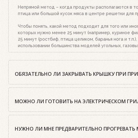
Непрямой метод – когда продукты располагаются в той
птица или большой кусок мяса в центре решетки для п
Чтобы понять, какой метод подходит для того или ино
которых нужно менее 25 минут (например, куриное фил
25 минут (ростбиф, птица целиком, баранья нога и т.п
использовании большинства моделей угольных, газовы
ОБЯЗАТЕЛЬНО ЛИ ЗАКРЫВАТЬ КРЫШКУ ПРИ ПР
Шеф-повара Weber почти всегда рекомендуют готовить
нужно открыть крышку только два раза: первый раз, к
МОЖНО ЛИ ГОТОВИТЬ НА ЭЛЕКТРИЧЕСКОМ ГРИЛ
Блюда, приготовленные под крышкой, получаются более
печи, что существенно ускоряет процесс приготовлени
Да, конечно. Все электрические грили Weber оснащен
поджаривает продукт, при этом блюда сохраняют аром
Кроме этого, электрические грили имеют чугунные ре
НУЖНО ЛИ МНЕ ПРЕДВАРИТЕЛЬНО ПРОГРЕВАТЬ 
пламени. При же открытой крышке пищу придется гото
на электрических грилях, ничем не отличается от уго