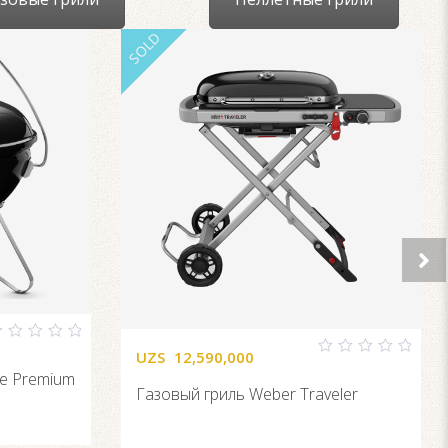
SOLD
UZS
12,590,000
ut
0
oe Premium
f
out
Газовый гриль Weber Traveler
of
5