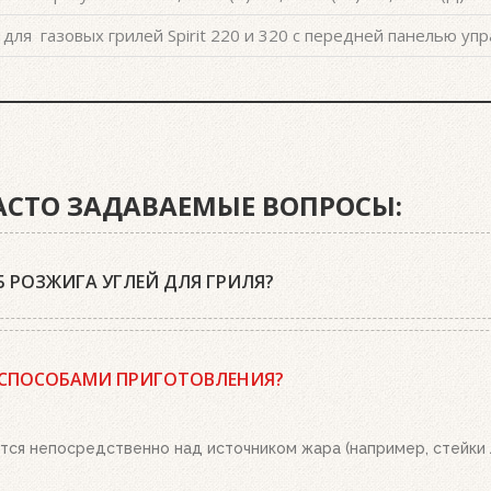
для газовых грилей Spirit 220 и 320 с передней панелью уп
ЧАСТО ЗАДАВАЕМЫЕ ВОПРОСЫ:
 РОЗЖИГА УГЛЕЙ ДЛЯ ГРИЛЯ?
 древесный уголь или угольные брикеты Weber, кубики для роз
 положите два-три кубика для розжига на решетку для угля и 
 СПОСОБАМИ ПРИГОТОВЛЕНИЯ?
о. Топливо разгорится полностью за 20-30 минут, в зависимост
ым пеплом, высыпьте уголь из стартера на решетку для угля. 
тся непосредственно над источником жара (например, стейки