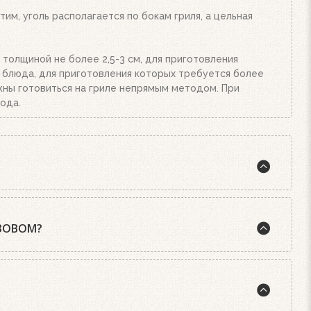
им, уголь располагается по бокам гриля, а цельная
 толщиной не более 2,5-3 см, для приготовления
е блюда, для приготовления которых требуется более
олжны готовиться на гриле непрямым методом. При
ода.
такое правило: чтобы приготовить идеальный стейк,
АЗОВОМ?
ри закрытой крышке возникает эффект конвекции, как в
 решетка нагревается сильнее, и отлично
т такой же уровень жара как и другие типы грилей.
ха в гриль, что снижает риск появления вспышек
лго сохраняют тепло. Вкус продуктов, приготовленных
нные эксперты не смогли определить разницу. Кроме