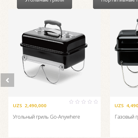
UZS
2,490,000
UZS
4,49
0
out
Угольный гриль Go-Anywhere
Газовый г
of
5