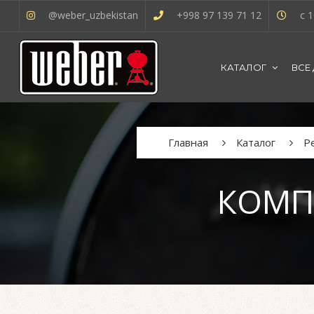
@weber_uzbekistan
+998 97 139 71 12
с 1
КАТАЛОГ
ВСЕ
Главная
Каталог
Р
КОМП