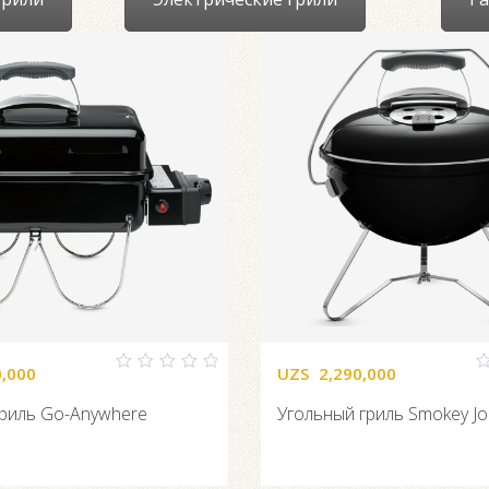
0,000
UZS
2,290,000
0
0
out
o
риль Go-Anywhere
Угольный гриль Smokey J
of
o
5
5