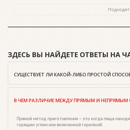
Подходит 
ЗДЕСЬ ВЫ НАЙДЕТЕ ОТВЕТЫ НА 
СУЩЕСТВУЕТ ЛИ КАКОЙ-ЛИБО ПРОСТОЙ СПОСОБ
Да, существует. Наш совет: используйте качественный
стартер необходимым количеством угля или брикетов,
В ЧЕМ РАЗЛИЧИЕ МЕЖДУ ПРЯМЫМ И НЕПРЯМЫМ
или брикетами стартер. Больше ничего делать не нужн
уголь станет красным, а слой брикетов покроется бел
Прямой метод приготовления – это когда пища находи
горящим углем или включенной горелкой).