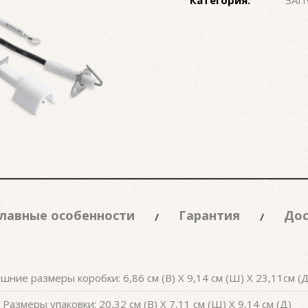
Категория:
ЗАП
лавные особенности
Гарантия
Дос
шние размеры коробки: 6,86 см (В) X 9,14 см (Ш) X 23,11см (Д
Размеры упаковки: 20,32 см (В) X 7,11 см (Ш) X 9,14 см (Д)