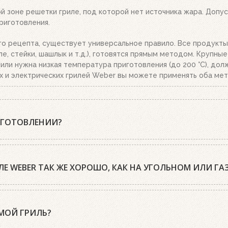
 зоне решетки гриле, под которой нет источника жара. Допуст
риготовления.
го рецепта, существует универсальное правило. Все продукты
е, стейки, шашлык и т.д.), готовятся прямым методом. Крупны
.), или нужна низкая температура приготовления (до 200 °C), д
х и электрических грилей Weber вы можете применять оба мет
ИГОТОВЛЕНИИ?
 на гриле с закрытой крышкой. А среди гриль-мастеров есть 
огда закладываешь мясо, второй – когда его переворачиваешь.
Е WEBER ТАК ЖЕ ХОРОШО, КАК НА УГОЛЬНОМ ИЛИ Г
 сочными и ароматными, жарите ли вы на углях или на газе. П
я, а продукт запекается со всех сторон. При закрытой крышке
ы нагревательными элементами (ТЭНами), которые обеспечиваю
ат специй и пряностей. Кроме того, сокращается доступ возду
шетки которые отлично нагреваются по всей поверхности и до
МОЙ ГРИЛЬ?
вить дольше, и блюда получаются суховатыми.
льных или газовых. Мы проводили исследования, и даже искуше