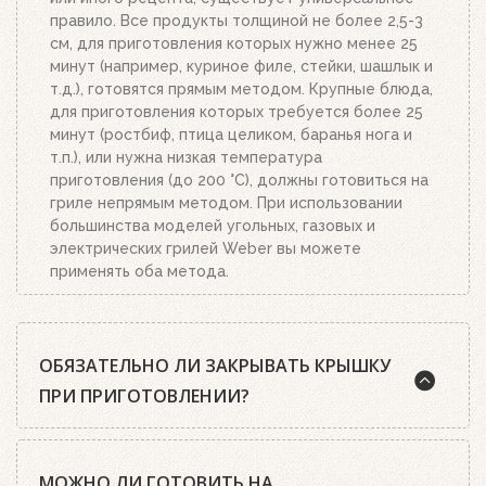
правило. Все продукты толщиной не более 2,5-3
см, для приготовления которых нужно менее 25
минут (например, куриное филе, стейки, шашлык и
т.д.), готовятся прямым методом. Крупные блюда,
для приготовления которых требуется более 25
минут (ростбиф, птица целиком, баранья нога и
т.п.), или нужна низкая температура
приготовления (до 200 °C), должны готовиться на
гриле непрямым методом. При использовании
большинства моделей угольных, газовых и
электрических грилей Weber вы можете
применять оба метода.
ОБЯЗАТЕЛЬНО ЛИ ЗАКРЫВАТЬ КРЫШКУ
ПРИ ПРИГОТОВЛЕНИИ?
Шеф-повара Weber почти всегда рекомендуют
МОЖНО ЛИ ГОТОВИТЬ НА
готовить на гриле с закрытой крышкой. А среди