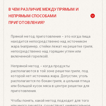
Да, существует. Наш совет: используйте
В ЧЕМ РАЗЛИЧИЕ МЕЖДУ ПРЯМЫМ И
качественный древесный уголь или угольные
брикеты Weber, кубики для розжига, а также наш
НЕПРЯМЫМ СПОСОБАМИ
стартер для розжига. Наполните стартер
ПРИГОТОВЛЕНИЯ?
необходимым количеством угля или брикетов,
положите два-три кубика для розжига на
решетку для угля и подожгите их. Сверху
Прямой метод приготовления – это когда пища
поставьте заполненный углем или брикетами
находится непосредственно над источником
стартер. Больше ничего делать не нужно.
жара (например, стейки лежат на решетке гриля,
Топливо разгорится полностью за 20-30 минут, в
непосредственно над горящим углем или
зависимости от количества угля или брикетов.
включенной горелкой).
Когда верхний уголь станет красным, а слой
брикетов покроется белым пеплом, высыпьте
Непрямой метод – когда продукты
уголь из стартера на решетку для угля. Жар
располагаются в той зоне решетки гриле, под
будет просто отличным!
которой нет источника жара. Допустим, уголь
располагается по бокам гриля, а цельная птица
или большой кусок мяса в центре решетки для
приготовления.
Чтобы понять, какой метод подходит для того
или иного рецепта, существует универсальное