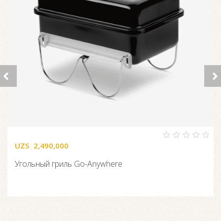
UZS
2,490,000
0
out
of
Угольный гриль Go-Anywhere
5