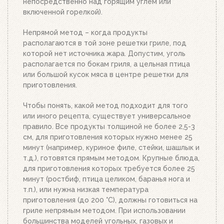
непосредственно над горящим углем или
зависимости от количества угля или брикетов.
включенной горелкой).
Когда верхний уголь станет красным, а слой
брикетов покроется белым пеплом, высыпьте
Непрямой метод – когда продукты
уголь из стартера на решетку для угля. Жар
располагаются в той зоне решетки гриле, под
будет просто отличным!
которой нет источника жара. Допустим, уголь
располагается по бокам гриля, а цельная птица
или большой кусок мяса в центре решетки для
приготовления.
Чтобы понять, какой метод подходит для того
или иного рецепта, существует универсальное
правило. Все продукты толщиной не более 2,5-3
см, для приготовления которых нужно менее 25
минут (например, куриное филе, стейки, шашлык и
т.д.), готовятся прямым методом. Крупные блюда,
для приготовления которых требуется более 25
минут (ростбиф, птица целиком, баранья нога и
т.п.), или нужна низкая температура
приготовления (до 200 °C), должны готовиться на
гриле непрямым методом. При использовании
большинства моделей угольных, газовых и