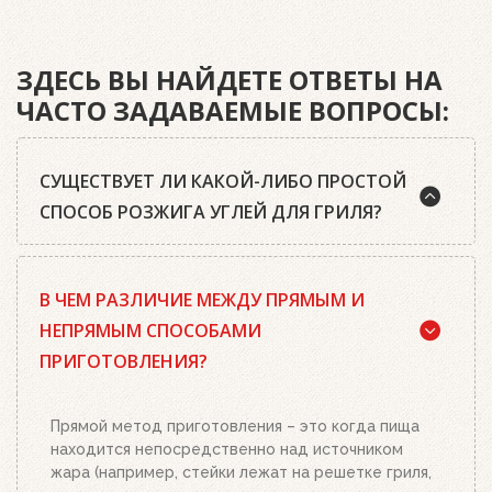
ЗДЕСЬ ВЫ НАЙДЕТЕ ОТВЕТЫ НА
ЧАСТО ЗАДАВАЕМЫЕ ВОПРОСЫ:
СУЩЕСТВУЕТ ЛИ КАКОЙ-ЛИБО ПРОСТОЙ
СПОСОБ РОЗЖИГА УГЛЕЙ ДЛЯ ГРИЛЯ?
Да, существует. Наш совет: используйте
В ЧЕМ РАЗЛИЧИЕ МЕЖДУ ПРЯМЫМ И
качественный древесный уголь или угольные
брикеты Weber, кубики для розжига, а также наш
НЕПРЯМЫМ СПОСОБАМИ
стартер для розжига. Наполните стартер
ПРИГОТОВЛЕНИЯ?
необходимым количеством угля или брикетов,
положите два-три кубика для розжига на
решетку для угля и подожгите их. Сверху
Прямой метод приготовления – это когда пища
поставьте заполненный углем или брикетами
находится непосредственно над источником
стартер. Больше ничего делать не нужно.
жара (например, стейки лежат на решетке гриля,
Топливо разгорится полностью за 20-30 минут, в