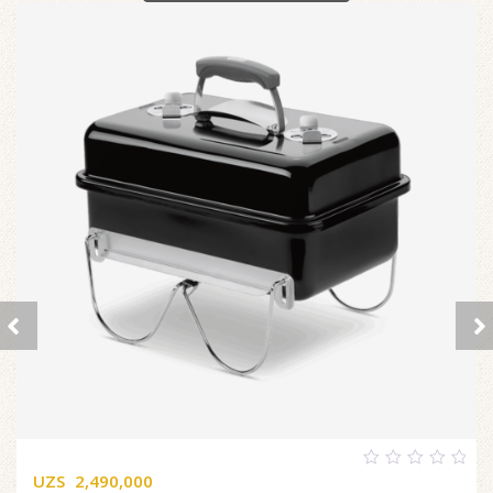
UZS
2,490,000
0