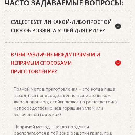
ЧАСТО ЗАДАВАЕМЫЕ ВОПРОСЫ:
СУЩЕСТВУЕТ ЛИ КАКОЙ-ЛИБО ПРОСТОЙ
СПОСОБ РОЗЖИГА УГЛЕЙ ДЛЯ ГРИЛЯ?
Да, существует. Наш совет: используйте
В ЧЕМ РАЗЛИЧИЕ МЕЖДУ ПРЯМЫМ И
качественный древесный уголь или угольные
брикеты Weber, кубики для розжига, а также наш
НЕПРЯМЫМ СПОСОБАМИ
стартер для розжига. Наполните стартер
ПРИГОТОВЛЕНИЯ?
необходимым количеством угля или брикетов,
положите два-три кубика для розжига на
решетку для угля и подожгите их. Сверху
Прямой метод приготовления – это когда пища
поставьте заполненный углем или брикетами
находится непосредственно над источником
стартер. Больше ничего делать не нужно.
жара (например, стейки лежат на решетке гриля,
Топливо разгорится полностью за 20-30 минут, в
непосредственно над горящим углем или
зависимости от количества угля или брикетов.
включенной горелкой).
Когда верхний уголь станет красным, а слой
брикетов покроется белым пеплом, высыпьте
Непрямой метод – когда продукты
уголь из стартера на решетку для угля. Жар
располагаются в той зоне решетки гриле, под