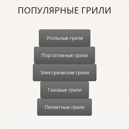
(щипцы, лопатку и щетку), жаропрочные перчатки
ПОПУЛЯРНЫЕ ГРИЛИ
и фартук. Более подробно про эти и другие
аксессуары вы можете прочитать в разделе
"Аксессуары".
Угольные грили
Портативные грили
Электрические грили
Газовые грили
Пеллетные грили