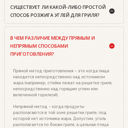
СУЩЕСТВУЕТ ЛИ КАКОЙ-ЛИБО ПРОСТОЙ
СПОСОБ РОЗЖИГА УГЛЕЙ ДЛЯ ГРИЛЯ?
Да, существует. Наш совет: используйте
В ЧЕМ РАЗЛИЧИЕ МЕЖДУ ПРЯМЫМ И
качественный древесный уголь или угольные
брикеты Weber, кубики для розжига, а также наш
НЕПРЯМЫМ СПОСОБАМИ
стартер для розжига. Наполните стартер
ПРИГОТОВЛЕНИЯ?
необходимым количеством угля или брикетов,
положите два-три кубика для розжига на
решетку для угля и подожгите их. Сверху
Прямой метод приготовления – это когда пища
поставьте заполненный углем или брикетами
находится непосредственно над источником
стартер. Больше ничего делать не нужно.
жара (например, стейки лежат на решетке гриля,
Топливо разгорится полностью за 20-30 минут, в
непосредственно над горящим углем или
зависимости от количества угля или брикетов.
включенной горелкой).
Когда верхний уголь станет красным, а слой
брикетов покроется белым пеплом, высыпьте
Непрямой метод – когда продукты
уголь из стартера на решетку для угля. Жар
располагаются в той зоне решетки гриле, под
будет просто отличным!
которой нет источника жара. Допустим, уголь
располагается по бокам гриля, а цельная птица