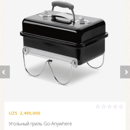
UZS
2,490,000
0
out
of
Угольный гриль Go-Anywhere
5