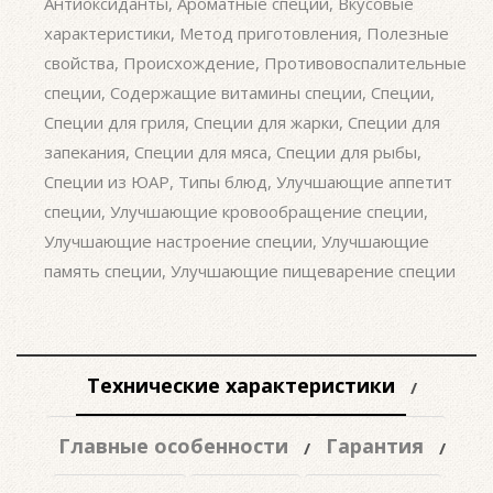
Антиоксиданты
,
Ароматные специи
,
Вкусовые
характеристики
,
Метод приготовления
,
Полезные
свойства
,
Происхождение
,
Противовоспалительные
специи
,
Содержащие витамины специи
,
Специи
,
Специи для гриля
,
Специи для жарки
,
Специи для
запекания
,
Специи для мяса
,
Специи для рыбы
,
Специи из ЮАР
,
Типы блюд
,
Улучшающие аппетит
специи
,
Улучшающие кровообращение специи
,
Улучшающие настроение специи
,
Улучшающие
память специи
,
Улучшающие пищеварение специи
Технические характеристики
Главные особенности
Гарантия