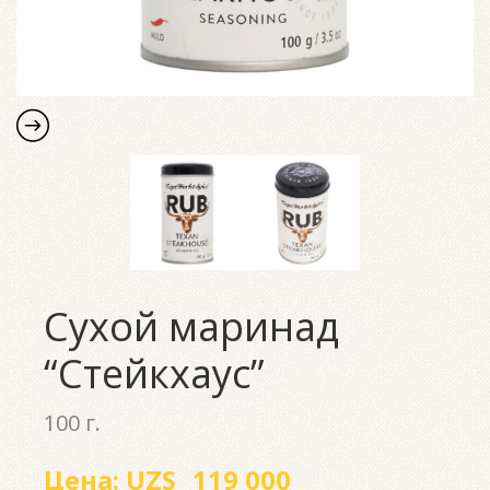
Сухой маринад
“Стейкхаус”
100 г.
Цена:
UZS
119 000