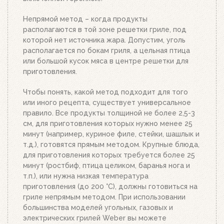
Когда верхний уголь станет красным, а слой
брикетов покроется белым пеплом, высыпьте
Непрямой метод – когда продукты
уголь из стартера на решетку для угля. Жар
располагаются в той зоне решетки гриле, под
будет просто отличным!
которой нет источника жара. Допустим, уголь
располагается по бокам гриля, а цельная птица
или большой кусок мяса в центре решетки для
приготовления.
Чтобы понять, какой метод подходит для того
или иного рецепта, существует универсальное
правило. Все продукты толщиной не более 2,5-3
см, для приготовления которых нужно менее 25
минут (например, куриное филе, стейки, шашлык и
т.д.), готовятся прямым методом. Крупные блюда,
для приготовления которых требуется более 25
минут (ростбиф, птица целиком, баранья нога и
т.п.), или нужна низкая температура
приготовления (до 200 °C), должны готовиться на
гриле непрямым методом. При использовании
большинства моделей угольных, газовых и
электрических грилей Weber вы можете