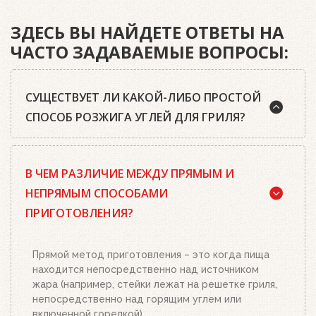
ЗДЕСЬ ВЫ НАЙДЕТЕ ОТВЕТЫ НА
ЧАСТО ЗАДАВАЕМЫЕ ВОПРОСЫ:
СУЩЕСТВУЕТ ЛИ КАКОЙ-ЛИБО ПРОСТОЙ
СПОСОБ РОЗЖИГА УГЛЕЙ ДЛЯ ГРИЛЯ?
Да, существует. Наш совет: используйте
В ЧЕМ РАЗЛИЧИЕ МЕЖДУ ПРЯМЫМ И
качественный древесный уголь или угольные
брикеты Weber, кубики для розжига, а также наш
НЕПРЯМЫМ СПОСОБАМИ
стартер для розжига. Наполните стартер
ПРИГОТОВЛЕНИЯ?
необходимым количеством угля или брикетов,
положите два-три кубика для розжига на
решетку для угля и подожгите их. Сверху
Прямой метод приготовления – это когда пища
поставьте заполненный углем или брикетами
находится непосредственно над источником
стартер. Больше ничего делать не нужно.
жара (например, стейки лежат на решетке гриля,
Топливо разгорится полностью за 20-30 минут, в
непосредственно над горящим углем или
зависимости от количества угля или брикетов.
включенной горелкой).