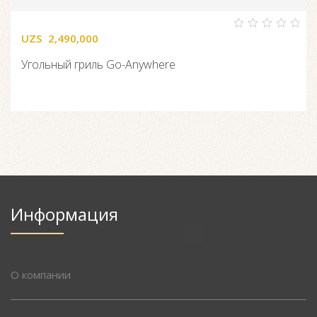
UZS
2,490,000
0
out
of
Угольный гриль Go-Anywhere
5
Информация
О компании