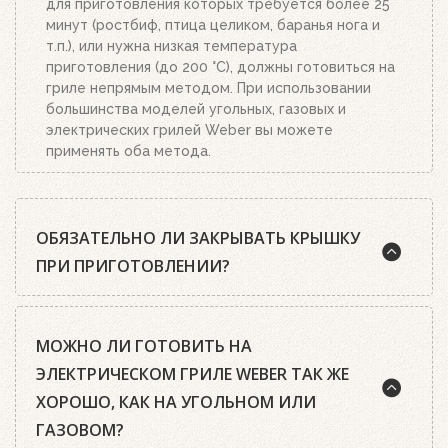
для приготовления которых требуется более 25
минут (ростбиф, птица целиком, баранья нога и
т.п.), или нужна низкая температура
приготовления (до 200 °C), должны готовиться на
гриле непрямым методом. При использовании
большинства моделей угольных, газовых и
электрических грилей Weber вы можете
применять оба метода.
ОБЯЗАТЕЛЬНО ЛИ ЗАКРЫВАТЬ КРЫШКУ
ПРИ ПРИГОТОВЛЕНИИ?
Шеф-повара Weber почти всегда рекомендуют
МОЖНО ЛИ ГОТОВИТЬ НА
готовить на гриле с закрытой крышкой. А среди
гриль-мастеров есть такое правило: чтобы
ЭЛЕКТРИЧЕСКОМ ГРИЛЕ WEBER ТАК ЖЕ
приготовить идеальный стейк, нужно открыть
ХОРОШО, КАК НА УГОЛЬНОМ ИЛИ
крышку только два раза: первый раз, когда
ГАЗОВОМ?
закладываешь мясо, второй – когда его