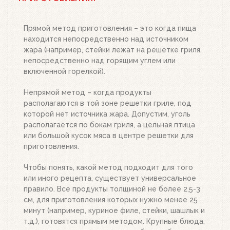
необходимым количеством угля или брикетов,
положите два-три кубика для розжига на
решетку для угля и подожгите их. Сверху
Прямой метод приготовления – это когда пища
поставьте заполненный углем или брикетами
находится непосредственно над источником
стартер. Больше ничего делать не нужно.
жара (например, стейки лежат на решетке гриля,
Топливо разгорится полностью за 20-30 минут, в
непосредственно над горящим углем или
зависимости от количества угля или брикетов.
включенной горелкой).
Когда верхний уголь станет красным, а слой
брикетов покроется белым пеплом, высыпьте
Непрямой метод – когда продукты
уголь из стартера на решетку для угля. Жар
располагаются в той зоне решетки гриле, под
будет просто отличным!
которой нет источника жара. Допустим, уголь
располагается по бокам гриля, а цельная птица
или большой кусок мяса в центре решетки для
приготовления.
Чтобы понять, какой метод подходит для того
или иного рецепта, существует универсальное
правило. Все продукты толщиной не более 2,5-3
см, для приготовления которых нужно менее 25
минут (например, куриное филе, стейки, шашлык и
т.д.), готовятся прямым методом. Крупные блюда,