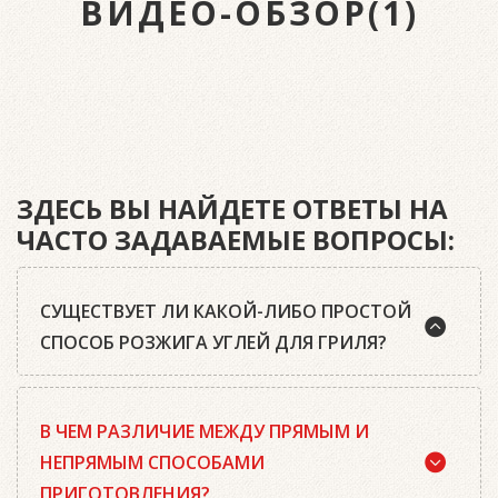
ВИДЕО-ОБЗОР(1)
ЗДЕСЬ ВЫ НАЙДЕТЕ ОТВЕТЫ НА
ЧАСТО ЗАДАВАЕМЫЕ ВОПРОСЫ:
СУЩЕСТВУЕТ ЛИ КАКОЙ-ЛИБО ПРОСТОЙ
СПОСОБ РОЗЖИГА УГЛЕЙ ДЛЯ ГРИЛЯ?
Да, существует. Наш совет: используйте
В ЧЕМ РАЗЛИЧИЕ МЕЖДУ ПРЯМЫМ И
качественный древесный уголь или угольные
брикеты Weber, кубики для розжига, а также наш
НЕПРЯМЫМ СПОСОБАМИ
стартер для розжига. Наполните стартер
ПРИГОТОВЛЕНИЯ?