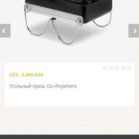
UZS
2,490,000
0
out
of
Угольный гриль Go-Anywhere
5