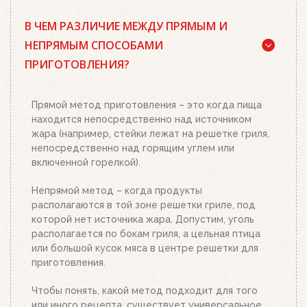
Да, существует. Наш совет: используйте
В ЧЕМ РАЗЛИЧИЕ МЕЖДУ ПРЯМЫМ И
качественный древесный уголь или угольные
брикеты Weber, кубики для розжига, а также наш
НЕПРЯМЫМ СПОСОБАМИ
стартер для розжига. Наполните стартер
ПРИГОТОВЛЕНИЯ?
необходимым количеством угля или брикетов,
положите два-три кубика для розжига на
решетку для угля и подожгите их. Сверху
Прямой метод приготовления – это когда пища
поставьте заполненный углем или брикетами
находится непосредственно над источником
стартер. Больше ничего делать не нужно.
жара (например, стейки лежат на решетке гриля,
Топливо разгорится полностью за 20-30 минут, в
непосредственно над горящим углем или
зависимости от количества угля или брикетов.
включенной горелкой).
Когда верхний уголь станет красным, а слой
брикетов покроется белым пеплом, высыпьте
Непрямой метод – когда продукты
уголь из стартера на решетку для угля. Жар
располагаются в той зоне решетки гриле, под
будет просто отличным!
которой нет источника жара. Допустим, уголь
располагается по бокам гриля, а цельная птица
или большой кусок мяса в центре решетки для
приготовления.
Чтобы понять, какой метод подходит для того
или иного рецепта, существует универсальное