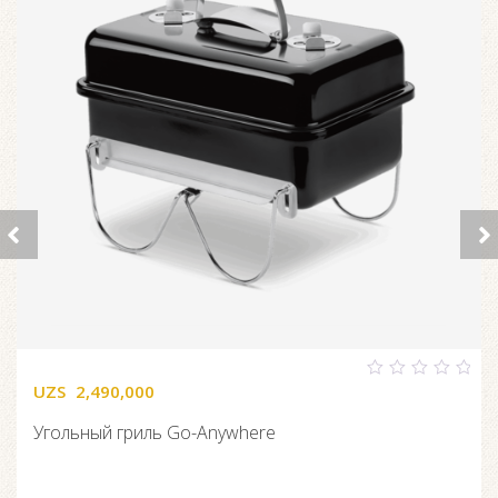
UZS
2,490,000
0
out
of
Угольный гриль Go-Anywhere
5