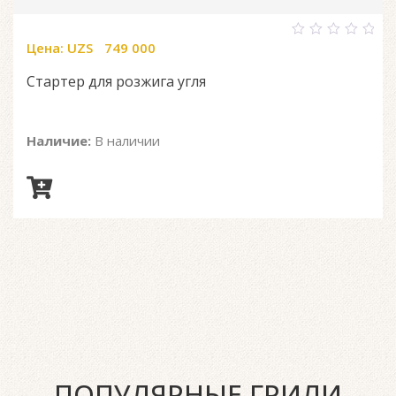
Цена:
UZS
749 000
0
out
of
Стартер для розжига угля
5
Наличие:
В наличии
ПОПУЛЯРНЫЕ ГРИЛИ