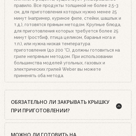
правило. Все продукты толщиной не более 2,5-3
см, для приготовления которых нужно менее 25
минут (например, куриное филе, стейки, шашлык и
т.д.), готовятся прямым методом. Крупные блюда,
для приготовления которых требуется более 25
минут (ростбиф, птица целиком, баранья нога и
т.п.), или нужна низкая температура
приготовления (до 200 °C), должны готовиться на
гриле непрямым методом. При использовании
большинства моделей угольных, газовых и
электрических грилей Weber вы можете
применять оба метода.
ОБЯЗАТЕЛЬНО ЛИ ЗАКРЫВАТЬ КРЫШКУ
ПРИ ПРИГОТОВЛЕНИИ?
Шеф-повара Weber почти всегда рекомендуют
МОЖНО ЛИ ГОТОВИТЬ НА
готовить на гриле с закрытой крышкой. А среди