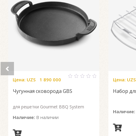
Цена:
UZS
1 890 000
Цена:
UZS
0
out
Чугунная сковорода GBS
Набор дл
of
5
для решетки Gourmet BBQ System
Наличие:
Наличие:
В наличии