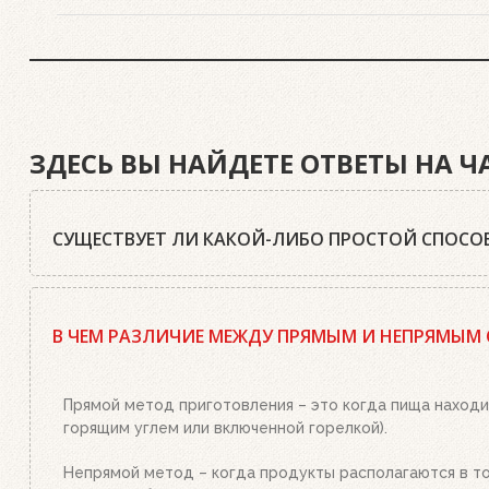
ЗДЕСЬ ВЫ НАЙДЕТЕ ОТВЕТЫ НА 
СУЩЕСТВУЕТ ЛИ КАКОЙ-ЛИБО ПРОСТОЙ СПОСОБ
Да, существует. Наш совет: используйте качественный
стартер необходимым количеством угля или брикетов,
В ЧЕМ РАЗЛИЧИЕ МЕЖДУ ПРЯМЫМ И НЕПРЯМЫМ
или брикетами стартер. Больше ничего делать не нужн
уголь станет красным, а слой брикетов покроется бел
Прямой метод приготовления – это когда пища находи
горящим углем или включенной горелкой).
Непрямой метод – когда продукты располагаются в той