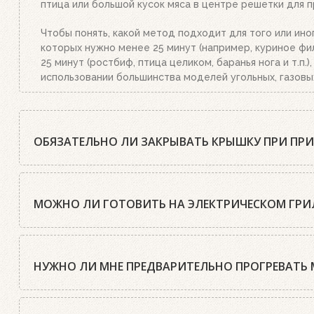
птица или большой кусок мяса в центре решетки для п
Чтобы понять, какой метод подходит для того или ино
которых нужно менее 25 минут (например, куриное фил
25 минут (ростбиф, птица целиком, баранья нога и т.п
использовании большинства моделей угольных, газовы
ОБЯЗАТЕЛЬНО ЛИ ЗАКРЫВАТЬ КРЫШКУ ПРИ ПР
Шеф-повара Weber почти всегда рекомендуют готовить
нужно открыть крышку только два раза: первый раз, к
МОЖНО ЛИ ГОТОВИТЬ НА ЭЛЕКТРИЧЕСКОМ ГРИЛ
Блюда, приготовленные под крышкой, получаются более
печи, что существенно ускоряет процесс приготовлени
Да, конечно. Все электрические грили Weber оснащен
поджаривает продукт, при этом блюда сохраняют аром
Кроме этого, электрические грили имеют чугунные ре
НУЖНО ЛИ МНЕ ПРЕДВАРИТЕЛЬНО ПРОГРЕВАТЬ 
пламени. При же открытой крышке пищу придется гото
на электрических грилях, ничем не отличается от уго
этого, на электрических грилях Weber можно не только
Единственное исключение составляют тонкие и нежные 
Обязательно! Как говорят шеф-повара Weber, это глав