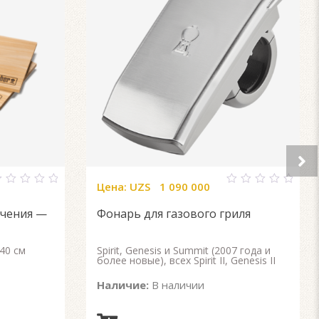
Цена:
UZS
1 090 000
0
ut
out
пчения —
Фонарь для газового гриля
f
of
5
 40 см
Spirit, Genesis и Summit (2007 года и
более новые), всех Spirit II, Genesis II
Наличие:
В наличии