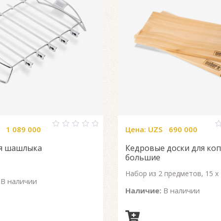
1 089 000
Цена:
UZS
690 000
0
0
out
o
я шашлыка
Кедровые доски для ко
of
o
5
5
большие
Набор из 2 предметов, 15 x
В наличии
Наличие:
В наличии