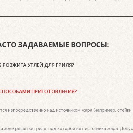
ЧАСТО ЗАДАВАЕМЫЕ ВОПРОСЫ:
 РОЗЖИГА УГЛЕЙ ДЛЯ ГРИЛЯ?
 древесный уголь или угольные брикеты Weber, кубики для роз
 положите два-три кубика для розжига на решетку для угля и 
 СПОСОБАМИ ПРИГОТОВЛЕНИЯ?
о. Топливо разгорится полностью за 20-30 минут, в зависимост
ым пеплом, высыпьте уголь из стартера на решетку для угля. 
тся непосредственно над источником жара (например, стейки
 зоне решетки гриле, под которой нет источника жара. Допуст