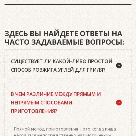
ЗДЕСЬ ВЫ НАЙДЕТЕ ОТВЕТЫ НА
ЧАСТО ЗАДАВАЕМЫЕ ВОПРОСЫ:
СУЩЕСТВУЕТ ЛИ КАКОЙ-ЛИБО ПРОСТОЙ
СПОСОБ РОЗЖИГА УГЛЕЙ ДЛЯ ГРИЛЯ?
Да, существует. Наш совет: используйте
В ЧЕМ РАЗЛИЧИЕ МЕЖДУ ПРЯМЫМ И
качественный древесный уголь или угольные
брикеты Weber, кубики для розжига, а также наш
НЕПРЯМЫМ СПОСОБАМИ
стартер для розжига. Наполните стартер
ПРИГОТОВЛЕНИЯ?
необходимым количеством угля или брикетов,
положите два-три кубика для розжига на
решетку для угля и подожгите их. Сверху
Прямой метод приготовления – это когда пища
поставьте заполненный углем или брикетами
находится непосредственно над источником