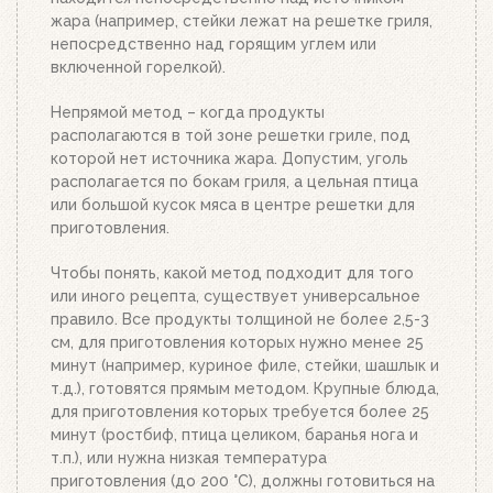
стартер. Больше ничего делать не нужно.
жара (например, стейки лежат на решетке гриля,
Топливо разгорится полностью за 20-30 минут, в
непосредственно над горящим углем или
зависимости от количества угля или брикетов.
включенной горелкой).
Когда верхний уголь станет красным, а слой
брикетов покроется белым пеплом, высыпьте
Непрямой метод – когда продукты
уголь из стартера на решетку для угля. Жар
располагаются в той зоне решетки гриле, под
будет просто отличным!
которой нет источника жара. Допустим, уголь
располагается по бокам гриля, а цельная птица
или большой кусок мяса в центре решетки для
приготовления.
Чтобы понять, какой метод подходит для того
или иного рецепта, существует универсальное
правило. Все продукты толщиной не более 2,5-3
см, для приготовления которых нужно менее 25
минут (например, куриное филе, стейки, шашлык и
т.д.), готовятся прямым методом. Крупные блюда,
для приготовления которых требуется более 25
минут (ростбиф, птица целиком, баранья нога и
т.п.), или нужна низкая температура
приготовления (до 200 °C), должны готовиться на