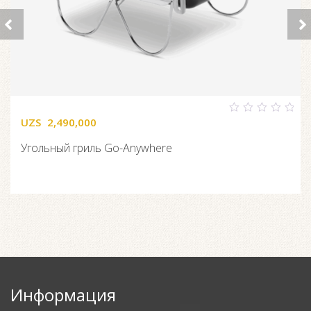
UZS
2,490,000
0
out
of
Угольный гриль Go-Anywhere
5
Информация