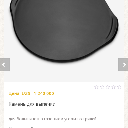
Цена:
UZS
1 240 000
0
out
of
Камень для выпечки
5
для большинства газовых и угольных грилей