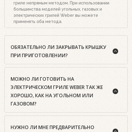
гриле непрямым методом. При использовании
большинства моделей угольных, газовых и
электрических грилей Weber вы можете
применять оба метода.
ОБЯЗАТЕЛЬНО ЛИ ЗАКРЫВАТЬ КРЫШКУ
ПРИ ПРИГОТОВЛЕНИИ?
Шеф-повара Weber почти всегда рекомендуют
МОЖНО ЛИ ГОТОВИТЬ НА
готовить на гриле с закрытой крышкой. А среди
гриль-мастеров есть такое правило: чтобы
ЭЛЕКТРИЧЕСКОМ ГРИЛЕ WEBER ТАК ЖЕ
приготовить идеальный стейк, нужно открыть
ХОРОШО, КАК НА УГОЛЬНОМ ИЛИ
крышку только два раза: первый раз, когда
ГАЗОВОМ?
закладываешь мясо, второй – когда его
переворачиваешь.
Да, конечно. Все электрические грили Weber
Блюда, приготовленные под крышкой, получаются
НУЖНО ЛИ МНЕ ПРЕДВАРИТЕЛЬНО
оснащены нагревательными элементами
более сочными и ароматными, жарите ли вы на