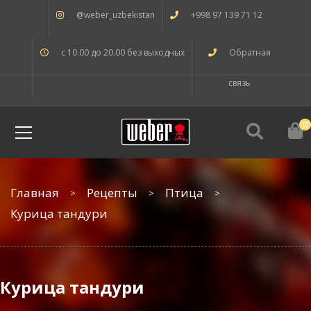
@weber_uzbekistan
+998 97 139 71 12
с 10.00 до 20.00 без выходных
Обратная
связь
0
Главная
Рецепты
Птица
Курица тандури
Курица тандури