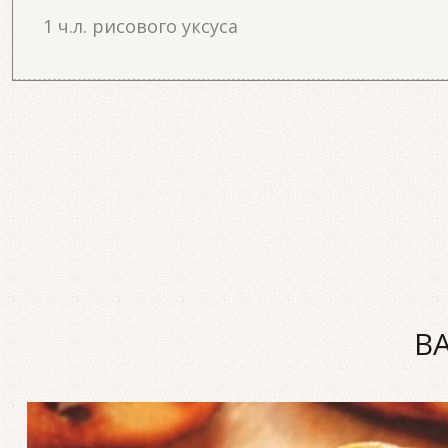
1 ч.л. рисового уксуса
В