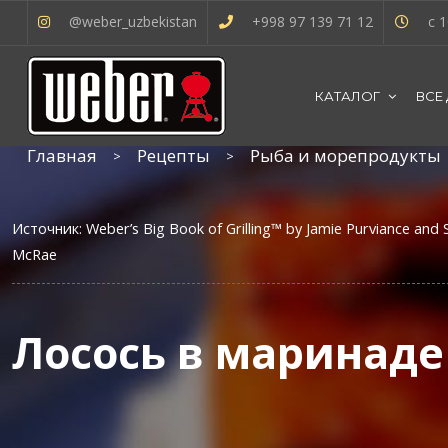
@weber_uzbekistan
+998 97 139 71 12
с 1
КАТАЛОГ
ВСЕ
Главная
Рецепты
Рыба и морепродукты
Источник: Weber’s Big Book of Grilling™ by Jamie Purviance and 
McRae
Лосось в маринаде