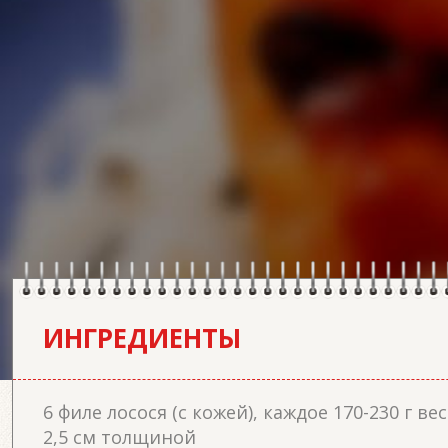
ИНГРЕДИЕНТЫ
6 филе лосося (с кожей), каждое 170-230 г ве
2,5 см толщиной