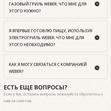
мойте крышку теплой, но не горячей водой с
ГАЗОВЫЙ ГРИЛЬ WEBER. ЧТО МНЕ ДЛЯ
достаточно держать заслонку полностью
помощью губки и мягкого моющего средства. Для
открытой. Если же требуется понизить
ЭТОГО НУЖНО?
ускорения процесса мы рекомендуем
температуру, то необходимо повернуть
использовать для очистки поверхностей
заслонку. Чем меньше размер вентиляционных
средства Weber для ухода за фарфоровой
отверстий, тем ниже будет температура. А если
Как только Вы собрали Ваш газовый гриль Weber
эмалью и нержавеющей сталью. Нанесите
Я ВПЕРВЫЕ ГОТОВЛЮ ПИЩУ, ИСПОЛЬЗУЯ
закрыть заслонку полностью, то уголь внутри
(лучше расположить его на открытом воздухе
средство из баллона с пульверизатором на
гриля начнет гаснуть.
без крыши и на прочной основе), Вам
ЭЛЕКТРОГРИЛЬ WEBER. ЧТО МНЕ ДЛЯ
поверхность, дайте постоять 5 минут и протрите
понадобится правильно заполненный газовый
ЭТОГО НЕОБХОДИМО?
крышку мягкой сухой тканью.
Помните о том, что во время приготовления
баллон. В качестве базовых аксессуаров мы
нижние вентиляционные заслонки, установленные
рекомендуем приобрести: одноразовые
в котле гриля, всегда должны быть полностью
алюминиевые поддоны (подходящие для системы
Убедитесь, что гриль установлен на ровной
открыты.
очистки вашей модели гриля), инструменты для
КАК Я МОГУ СВЯЗАТЬСЯ С КОМПАНИЕЙ
стабильной поверхности. Гриль нельзя
гриля (щипцы, лопатку и щетку), жаропрочные
использовать в помещении: поставьте его на
WEBER?
Приблизительное регулирование температуры в
перчатки и фартук. Более подробно про эти и
лоджию или балкон, если вы готовите в квартире.
гриле осуществляется количеством угля, а
другие аксессуары вы можете прочитать в
Используйте надежную розетку, которая
точное регулирование происходит путем
разделе "Аксессуары".
ЕСТЬ ЕЩЕ ВОПРОСЫ?
предназначена для мощных электроприборов (2,2
На нашем сайте в разделе «Поддержка» вы
изменения положения верхней заслонки.
КВт). После этого Вы можете приступать к
найдете страницу «Контакты». Пожалуйста,
Если у Вас остались вопросы, пожалуйста
обратитесь к
приготовлению пищи на гриле. В качестве
обратитесь к нам с вопросами и пожеланиями,
нам за советом.
базовых аксессуаров мы рекомендуем
через указанные на этой странице телефон и
приобрести: одноразовые алюминиевые
электронную почту.