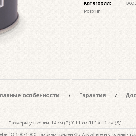
Категории:
Все 
Розжиг
лавные особенности
Гарантия
Дос
Размеры упаковки: 14 см (В) X 11 см (Ш) X 11 см (Д)
ber Q 100/1000, газовых грилей Go-Anywhere и угольных гр