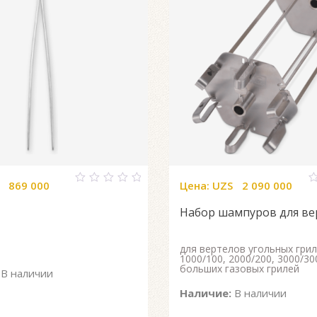
869 000
Цена:
UZS
2 090 000
0
0
out
o
Набор шампуров для ве
of
o
5
5
для вертелов угольных грил
1000/100, 2000/200, 3000/30
больших газовых грилей
В наличии
Наличие:
В наличии