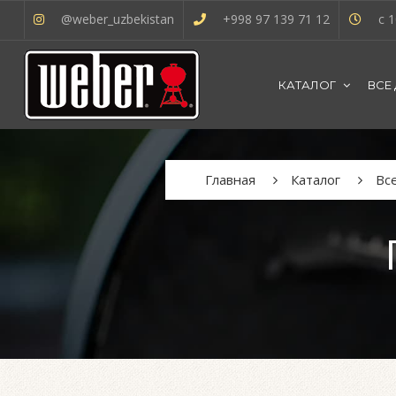
@weber_uzbekistan
+998 97 139 71 12
с 1
КАТАЛОГ
ВСЕ
Главная
Каталог
Вс