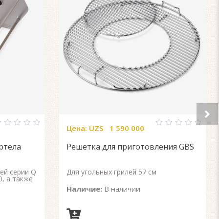
Цена:
UZS
1 590 000
0
ut
out
ртела
Решетка для приготовления GBS
f
of
5
ей серии Q
Для угольных грилей 57 см
0, а также
Наличие:
В наличии