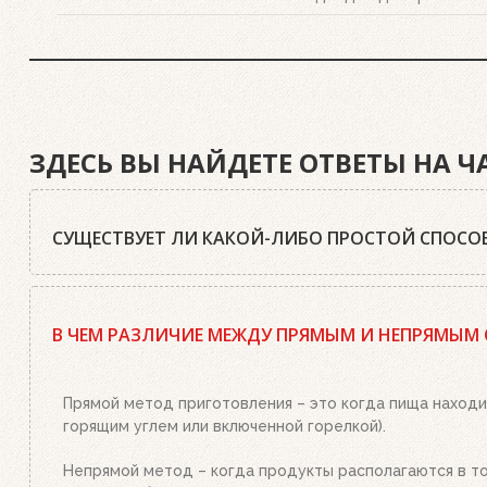
ЗДЕСЬ ВЫ НАЙДЕТЕ ОТВЕТЫ НА 
СУЩЕСТВУЕТ ЛИ КАКОЙ-ЛИБО ПРОСТОЙ СПОСОБ
Да, существует. Наш совет: используйте качественный
стартер необходимым количеством угля или брикетов,
В ЧЕМ РАЗЛИЧИЕ МЕЖДУ ПРЯМЫМ И НЕПРЯМЫМ
или брикетами стартер. Больше ничего делать не нужн
уголь станет красным, а слой брикетов покроется бел
Прямой метод приготовления – это когда пища находи
горящим углем или включенной горелкой).
Непрямой метод – когда продукты располагаются в той