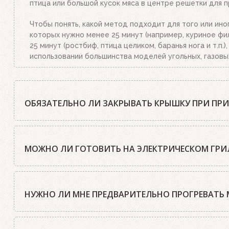
птица или большой кусок мяса в центре решетки для п
Чтобы понять, какой метод подходит для того или ино
которых нужно менее 25 минут (например, куриное фил
25 минут (ростбиф, птица целиком, баранья нога и т.п
использовании большинства моделей угольных, газовы
ОБЯЗАТЕЛЬНО ЛИ ЗАКРЫВАТЬ КРЫШКУ ПРИ ПР
Шеф-повара Weber почти всегда рекомендуют готовить
нужно открыть крышку только два раза: первый раз, к
МОЖНО ЛИ ГОТОВИТЬ НА ЭЛЕКТРИЧЕСКОМ ГРИЛ
Блюда, приготовленные под крышкой, получаются более
печи, что существенно ускоряет процесс приготовлени
Да, конечно. Все электрические грили Weber оснащен
поджаривает продукт, при этом блюда сохраняют аром
Кроме этого, электрические грили имеют чугунные ре
НУЖНО ЛИ МНЕ ПРЕДВАРИТЕЛЬНО ПРОГРЕВАТЬ 
пламени. При же открытой крышке пищу придется гото
на электрических грилях, ничем не отличается от уго
этого, на электрических грилях Weber можно не только
Единственное исключение составляют тонкие и нежные 
Обязательно! Как говорят шеф-повара Weber, это глав