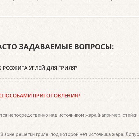
ЧАСТО ЗАДАВАЕМЫЕ ВОПРОСЫ:
 РОЗЖИГА УГЛЕЙ ДЛЯ ГРИЛЯ?
 древесный уголь или угольные брикеты Weber, кубики для роз
 положите два-три кубика для розжига на решетку для угля и 
 СПОСОБАМИ ПРИГОТОВЛЕНИЯ?
о. Топливо разгорится полностью за 20-30 минут, в зависимост
ым пеплом, высыпьте уголь из стартера на решетку для угля. 
тся непосредственно над источником жара (например, стейки
 зоне решетки гриле, под которой нет источника жара. Допуст