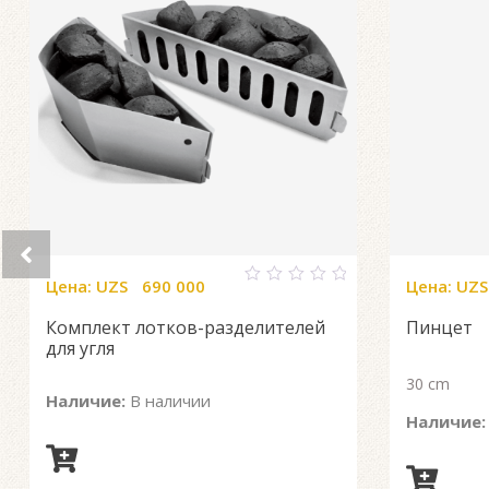
Цена:
UZS
690 000
Цена:
UZS
0
out
Комплект лотков-разделителей
Пинцет
of
5
для угля
30 cm
Наличие:
В наличии
Наличие: