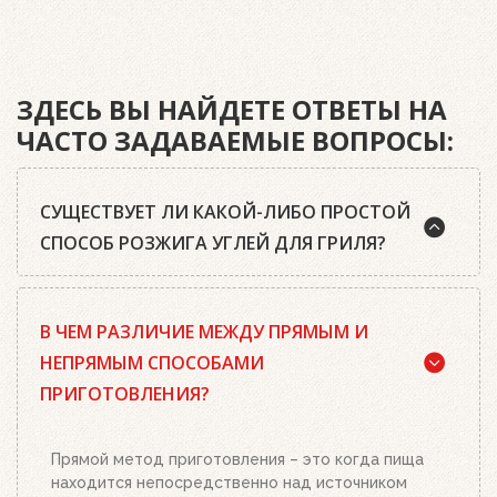
ЗДЕСЬ ВЫ НАЙДЕТЕ ОТВЕТЫ НА
ЧАСТО ЗАДАВАЕМЫЕ ВОПРОСЫ:
СУЩЕСТВУЕТ ЛИ КАКОЙ-ЛИБО ПРОСТОЙ
СПОСОБ РОЗЖИГА УГЛЕЙ ДЛЯ ГРИЛЯ?
Да, существует. Наш совет: используйте
В ЧЕМ РАЗЛИЧИЕ МЕЖДУ ПРЯМЫМ И
качественный древесный уголь или угольные
брикеты Weber, кубики для розжига, а также наш
НЕПРЯМЫМ СПОСОБАМИ
стартер для розжига. Наполните стартер
ПРИГОТОВЛЕНИЯ?
необходимым количеством угля или брикетов,
положите два-три кубика для розжига на
решетку для угля и подожгите их. Сверху
Прямой метод приготовления – это когда пища
поставьте заполненный углем или брикетами
находится непосредственно над источником
стартер. Больше ничего делать не нужно.