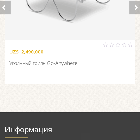
UZS
2,490,000
0
out
of
Угольный гриль Go-Anywhere
5
Информация