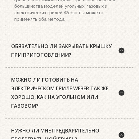
большинства моделей угольных, газовых и
электрических грилей Weber вы можете
применять оба метода.
ОБЯЗАТЕЛЬНО ЛИ ЗАКРЫВАТЬ КРЫШКУ
ПРИ ПРИГОТОВЛЕНИИ?
Шеф-повара Weber почти всегда рекомендуют
МОЖНО ЛИ ГОТОВИТЬ НА
готовить на гриле с закрытой крышкой. А среди
гриль-мастеров есть такое правило: чтобы
ЭЛЕКТРИЧЕСКОМ ГРИЛЕ WEBER ТАК ЖЕ
приготовить идеальный стейк, нужно открыть
ХОРОШО, КАК НА УГОЛЬНОМ ИЛИ
крышку только два раза: первый раз, когда
ГАЗОВОМ?
закладываешь мясо, второй – когда его
переворачиваешь.
Да, конечно. Все электрические грили Weber
Блюда, приготовленные под крышкой, получаются
НУЖНО ЛИ МНЕ ПРЕДВАРИТЕЛЬНО
оснащены нагревательными элементами
более сочными и ароматными, жарите ли вы на
(ТЭНами), которые обеспечивают такой же
углях или на газе. При закрытой крышке возникает