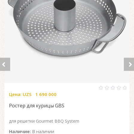
Цена:
UZS
1 690 000
0
out
of
Ростер для курицы GBS
5
для решетки Gourmet BBQ System
Наличие:
В наличии