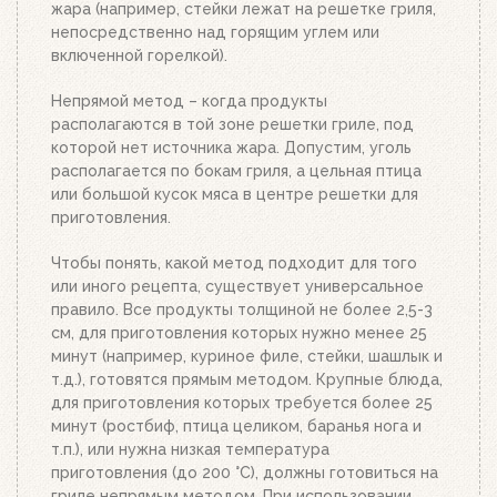
жара (например, стейки лежат на решетке гриля,
Топливо разгорится полностью за 20-30 минут, в
непосредственно над горящим углем или
зависимости от количества угля или брикетов.
включенной горелкой).
Когда верхний уголь станет красным, а слой
брикетов покроется белым пеплом, высыпьте
Непрямой метод – когда продукты
уголь из стартера на решетку для угля. Жар
располагаются в той зоне решетки гриле, под
будет просто отличным!
которой нет источника жара. Допустим, уголь
располагается по бокам гриля, а цельная птица
или большой кусок мяса в центре решетки для
приготовления.
Чтобы понять, какой метод подходит для того
или иного рецепта, существует универсальное
правило. Все продукты толщиной не более 2,5-3
см, для приготовления которых нужно менее 25
минут (например, куриное филе, стейки, шашлык и
т.д.), готовятся прямым методом. Крупные блюда,
для приготовления которых требуется более 25
минут (ростбиф, птица целиком, баранья нога и
т.п.), или нужна низкая температура
приготовления (до 200 °C), должны готовиться на
гриле непрямым методом. При использовании