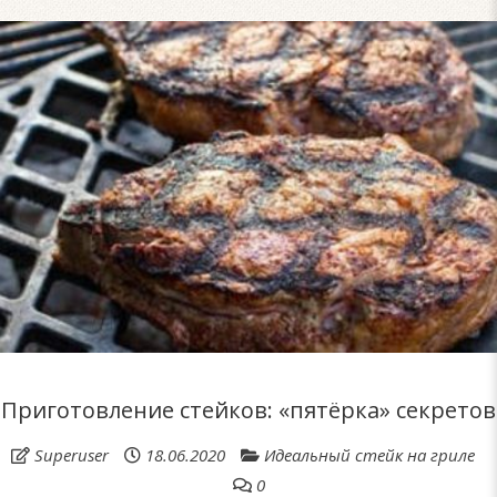
Приготовление стейков: «пятёрка» секретов
Superuser
18.06.2020
Идеальный стейк на гриле
0