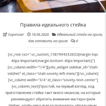
Правила идеального стейка
Superuser
18.06.2020
Идеальный стейк на гриле
,
Как готовить на гриле
0
[vc_row css=".vc_custom_1587994332632{margin-top:
40px !important;margin-bottom: 40px !important;}"]
[vc_column width="1/4"][yolo_widget sidebar_id="stati-
vidzhet" el_class="stati-sovety-left-menu"][/vc_column]
[vc_column width="3/4" el_class="sovety-text-center"]
[vc_column_text]Простой, на первый взгляд, ход
приготовления стейка таит много нюансов, на которые
рекомендуют обратить внимание мастера гриля
Weber, чтобы мясо всегда получалось образцовым.