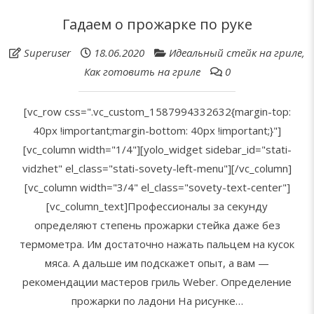
Гадаем о прожарке по руке
Superuser
18.06.2020
Идеальный стейк на гриле
,
Как готовить на гриле
0
[vc_row css=".vc_custom_1587994332632{margin-top:
40px !important;margin-bottom: 40px !important;}"]
[vc_column width="1/4"][yolo_widget sidebar_id="stati-
vidzhet" el_class="stati-sovety-left-menu"][/vc_column]
[vc_column width="3/4" el_class="sovety-text-center"]
[vc_column_text]Профессионалы за секунду
определяют степень прожарки стейка даже без
термометра. Им достаточно нажать пальцем на кусок
мяса. А дальше им подскажет опыт, а вам —
рекомендации мастеров гриль Weber. Определение
прожарки по ладони На рисунке…