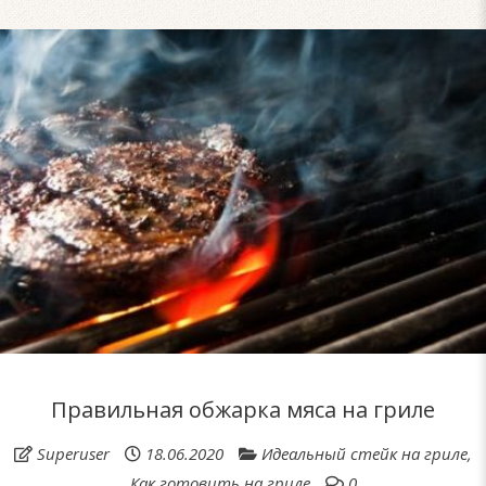
Правильная обжарка мяса на гриле
Superuser
18.06.2020
Идеальный стейк на гриле
,
Как готовить на гриле
0