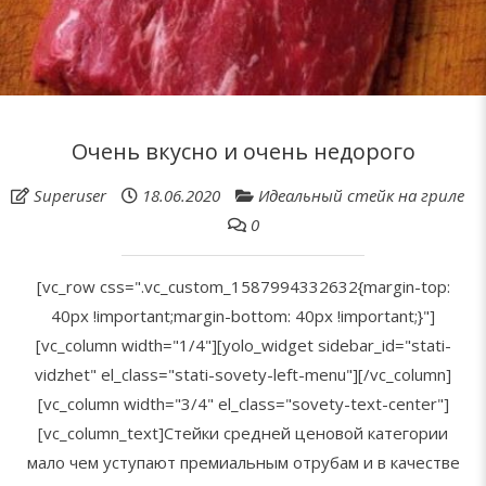
Очень вкусно и очень недорого
Superuser
18.06.2020
Идеальный стейк на гриле
0
[vc_row css=".vc_custom_1587994332632{margin-top:
40px !important;margin-bottom: 40px !important;}"]
[vc_column width="1/4"][yolo_widget sidebar_id="stati-
vidzhet" el_class="stati-sovety-left-menu"][/vc_column]
[vc_column width="3/4" el_class="sovety-text-center"]
[vc_column_text]Стейки средней ценовой категории
мало чем уступают премиальным отрубам и в качестве