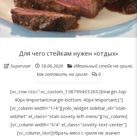
Для чего стейкам нужен «отдых»
Superuser
18.06.2020
Идеальный стейк на гриле
,
Как готовить на гриле
0
[vc_row css=".vc_custom_1587994332632{margin-top:
40px !important;margin-bottom: 40px !important;}"]
[vc_column width="1/4"][yolo_widget sidebar_id="stati-
vidzhet" el_class="stati-sovety-left-menu"][/vc_column]
[vc_column width="3/4" el_class="sovety-text-center"]
[vc_column_text]Убрать мясо с гриля не значит