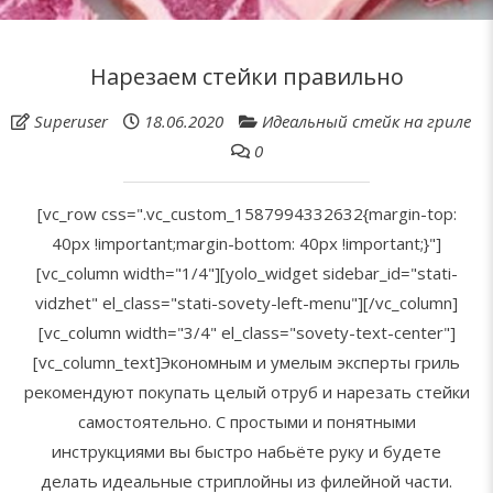
Нарезаем стейки правильно
Superuser
18.06.2020
Идеальный стейк на гриле
0
[vc_row css=".vc_custom_1587994332632{margin-top:
40px !important;margin-bottom: 40px !important;}"]
[vc_column width="1/4"][yolo_widget sidebar_id="stati-
vidzhet" el_class="stati-sovety-left-menu"][/vc_column]
[vc_column width="3/4" el_class="sovety-text-center"]
[vc_column_text]Экономным и умелым эксперты гриль
рекомендуют покупать целый отруб и нарезать стейки
самостоятельно. С простыми и понятными
инструкциями вы быстро набьёте руку и будете
делать идеальные стриплойны из филейной части.