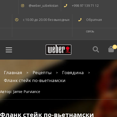
@weber_uzbekistan
+998 97 139 71 12
с 10.00 до 20.00 без выходных
Обратная
связь
0
Главная
Рецепты
Говядина
Фланк стейк по-вьетнамски
Автор: Jamie Purviance
Фланк стейк по-вьетнамски