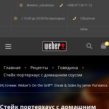
@weber_uzbekistan
+998 97 139 71 12
с 10.00 до 20.00 без выходных
Обратная
связь
0
Главная
Рецепты
Говядина
Стейк портерхаус с домашним соусом
Источник: Weber’s On the Grill™: Steak & Sides by Jamie Purviance
Стейк портерхаус с домашним