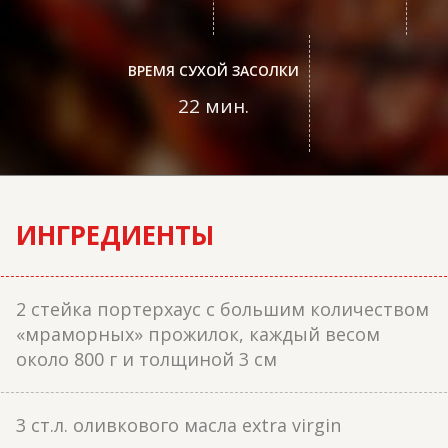
ВРЕМЯ СУХОЙ ЗАСОЛКИ
22 мин.
ИНГРЕДИЕНТЫ
2 стейка портерхаус с большим количеством
«мраморных» прожилок, каждый весом
около 800 г и толщиной 3 см
3 ст.л. оливкового масла extra virgin