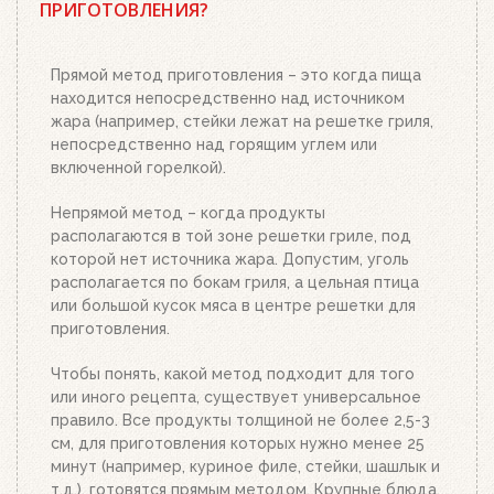
ПРИГОТОВЛЕНИЯ?
необходимым количеством угля или брикетов,
положите два-три кубика для розжига на
решетку для угля и подожгите их. Сверху
Прямой метод приготовления – это когда пища
поставьте заполненный углем или брикетами
находится непосредственно над источником
стартер. Больше ничего делать не нужно.
жара (например, стейки лежат на решетке гриля,
Топливо разгорится полностью за 20-30 минут, в
непосредственно над горящим углем или
зависимости от количества угля или брикетов.
включенной горелкой).
Когда верхний уголь станет красным, а слой
брикетов покроется белым пеплом, высыпьте
Непрямой метод – когда продукты
уголь из стартера на решетку для угля. Жар
располагаются в той зоне решетки гриле, под
будет просто отличным!
которой нет источника жара. Допустим, уголь
располагается по бокам гриля, а цельная птица
или большой кусок мяса в центре решетки для
приготовления.
Чтобы понять, какой метод подходит для того
или иного рецепта, существует универсальное
правило. Все продукты толщиной не более 2,5-3
см, для приготовления которых нужно менее 25
минут (например, куриное филе, стейки, шашлык и
т.д.), готовятся прямым методом. Крупные блюда,