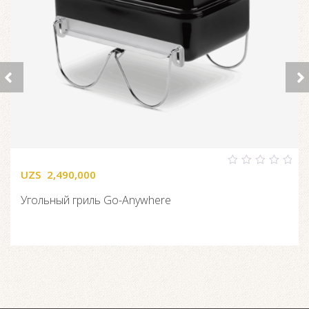
UZS
2,490,000
0
out
of
Угольный гриль Go-Anywhere
5