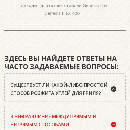
Подходит для газовых грилей Genesis II и
Genesis II LX 400
ЗДЕСЬ ВЫ НАЙДЕТЕ ОТВЕТЫ НА
ЧАСТО ЗАДАВАЕМЫЕ ВОПРОСЫ:
СУЩЕСТВУЕТ ЛИ КАКОЙ-ЛИБО ПРОСТОЙ
СПОСОБ РОЗЖИГА УГЛЕЙ ДЛЯ ГРИЛЯ?
Да, существует. Наш совет: используйте
В ЧЕМ РАЗЛИЧИЕ МЕЖДУ ПРЯМЫМ И
качественный древесный уголь или угольные
брикеты Weber, кубики для розжига, а также наш
НЕПРЯМЫМ СПОСОБАМИ
стартер для розжига. Наполните стартер