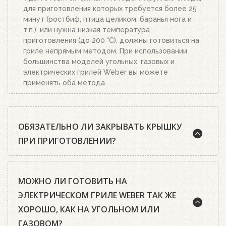
для приготовления которых требуется более 25
минут (ростбиф, птица целиком, баранья нога и
т.п.), или нужна низкая температура
приготовления (до 200 °C), должны готовиться на
гриле непрямым методом. При использовании
большинства моделей угольных, газовых и
электрических грилей Weber вы можете
применять оба метода.
ОБЯЗАТЕЛЬНО ЛИ ЗАКРЫВАТЬ КРЫШКУ
ПРИ ПРИГОТОВЛЕНИИ?
Шеф-повара Weber почти всегда рекомендуют
МОЖНО ЛИ ГОТОВИТЬ НА
готовить на гриле с закрытой крышкой. А среди
гриль-мастеров есть такое правило: чтобы
ЭЛЕКТРИЧЕСКОМ ГРИЛЕ WEBER ТАК ЖЕ
приготовить идеальный стейк, нужно открыть
ХОРОШО, КАК НА УГОЛЬНОМ ИЛИ
крышку только два раза: первый раз, когда
ГАЗОВОМ?
закладываешь мясо, второй – когда его