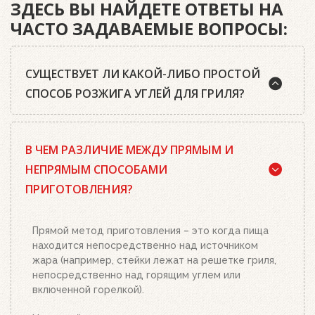
ЗДЕСЬ ВЫ НАЙДЕТЕ ОТВЕТЫ НА
ЧАСТО ЗАДАВАЕМЫЕ ВОПРОСЫ:
СУЩЕСТВУЕТ ЛИ КАКОЙ-ЛИБО ПРОСТОЙ
СПОСОБ РОЗЖИГА УГЛЕЙ ДЛЯ ГРИЛЯ?
Да, существует. Наш совет: используйте
В ЧЕМ РАЗЛИЧИЕ МЕЖДУ ПРЯМЫМ И
качественный древесный уголь или угольные
брикеты Weber, кубики для розжига, а также наш
НЕПРЯМЫМ СПОСОБАМИ
стартер для розжига. Наполните стартер
ПРИГОТОВЛЕНИЯ?
необходимым количеством угля или брикетов,
положите два-три кубика для розжига на
решетку для угля и подожгите их. Сверху
Прямой метод приготовления – это когда пища
поставьте заполненный углем или брикетами
находится непосредственно над источником
стартер. Больше ничего делать не нужно.
жара (например, стейки лежат на решетке гриля,
Топливо разгорится полностью за 20-30 минут, в
непосредственно над горящим углем или
зависимости от количества угля или брикетов.
включенной горелкой).
Когда верхний уголь станет красным, а слой
брикетов покроется белым пеплом, высыпьте