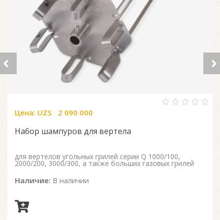
Цена:
UZS
2 090 000
0
out
of
Набор шампуров для вертела
5
для вертелов угольных грилей серии Q 1000/100,
2000/200, 3000/300, а также больших газовых грилей
Наличие:
В наличии