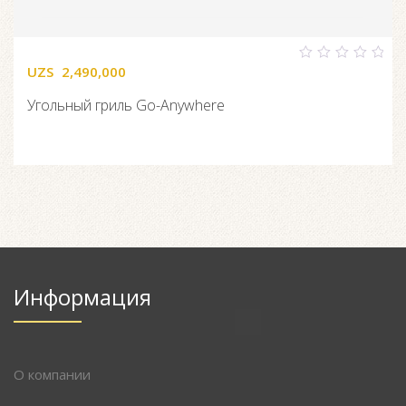
UZS
2,490,000
0
out
of
Угольный гриль Go-Anywhere
5
Информация
О компании