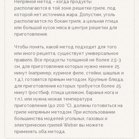
Непрямой метод – когда продукты
уголь из стартера на решетку для угля. Жар
располагаются в той зоне решетки гриле, под
будет просто отличным!
которой нет источника жара. Допустим, уголь
располагается по бокам гриля, а цельная птица
или большой кусок мяса в центре решетки для
приготовления.
Чтобы понять, какой метод подходит для того
или иного рецепта, существует универсальное
правило. Все продукты толщиной не более 2,5-3
см, для приготовления которых нужно менее 25
минут (например, куриное филе, стейки, шашлык и
т.д.), готовятся прямым методом. Крупные блюда,
для приготовления которых требуется более 25
минут (ростбиф, птица целиком, баранья нога и
т.п.), или нужна низкая температура
приготовления (до 200 °C), должны готовиться на
гриле непрямым методом. При использовании
большинства моделей угольных, газовых и
электрических грилей Weber вы можете
применять оба метода.