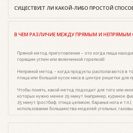
СУЩЕСТВУЕТ ЛИ КАКОЙ-ЛИБО ПРОСТОЙ СПОСОБ
Да, существует. Наш совет: используйте качественный
стартер необходимым количеством угля или брикетов,
В ЧЕМ РАЗЛИЧИЕ МЕЖДУ ПРЯМЫМ И НЕПРЯМЫМ
или брикетами стартер. Больше ничего делать не нужн
уголь станет красным, а слой брикетов покроется бел
Прямой метод приготовления – это когда пища находи
горящим углем или включенной горелкой).
Непрямой метод – когда продукты располагаются в той
птица или большой кусок мяса в центре решетки для п
Чтобы понять, какой метод подходит для того или ино
которых нужно менее 25 минут (например, куриное фил
25 минут (ростбиф, птица целиком, баранья нога и т.п
использовании большинства моделей угольных, газовы