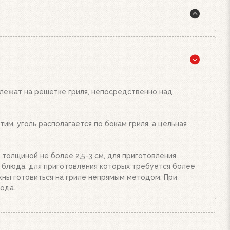
жига, а также наш стартер для розжига. Наполните
подожгите их. Сверху поставьте заполненный углем
и от количества угля или брикетов. Когда верхний
Жар будет просто отличным!
 лежат на решетке гриля, непосредственно над
им, уголь располагается по бокам гриля, а цельная
 толщиной не более 2,5-3 см, для приготовления
е блюда, для приготовления которых требуется более
олжны готовиться на гриле непрямым методом. При
ода.