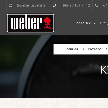
@weber_uzbekistan
+998 97 139 71 12
с 1
КАТАЛОГ
ВСЕ
Главная
Каталог
К