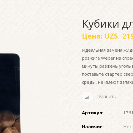
Кубики д
Цена:
UZS
219
Идеальная замена жидк
розжига Weber из спре
минуты разжечь уголь в
поставьте стартер све
среды, не имеют запаха
СРАВНИТЬ
Артикул:
176
Наличие:
Нет 