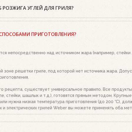
 РОЗЖИГА УГЛЕЙ ДЛЯ ГРИЛЯ?
 древесный уголь или угольные брикеты Weber, кубики для роз
 положите два-три кубика для розжига на решетку для угля и 
 СПОСОБАМИ ПРИГОТОВЛЕНИЯ?
о. Топливо разгорится полностью за 20-30 минут, в зависимост
ым пеплом, высыпьте уголь из стартера на решетку для угля. 
тся непосредственно над источником жара (например, стейки
 зоне решетки гриле, под которой нет источника жара. Допуст
риготовления.
го рецепта, существует универсальное правило. Все продукты
е, стейки, шашлык и т.д.), готовятся прямым методом. Крупны
.), или нужна низкая температура приготовления (до 200 °C), д
х и электрических грилей Weber вы можете применять оба мет