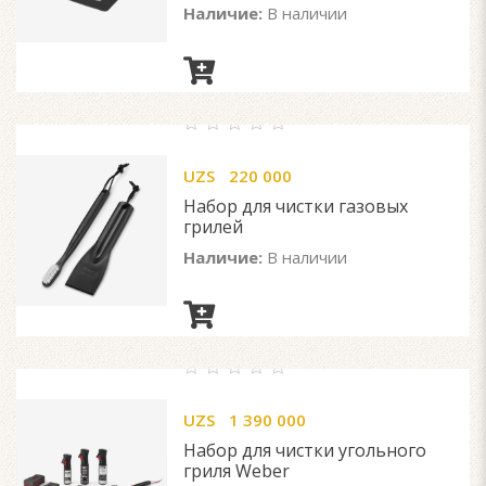
Наличие:
В наличии
0
out
UZS
220 000
of
5
Набор для чистки газовых
грилей
Наличие:
В наличии
0
out
UZS
1 390 000
of
5
Набор для чистки угольного
гриля Weber