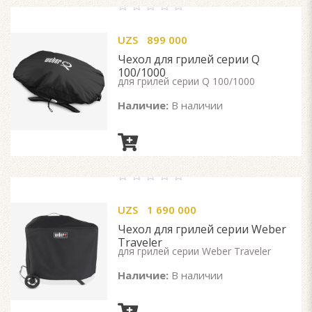
0
out
UZS
899 000
of
5
Чехол для грилей серии Q
100/1000
для грилей серии Q 100/1000
Наличие:
В наличии
0
out
UZS
1 690 000
of
5
Чехол для грилей серии Weber
Traveler
для грилей серии Weber Traveler
Наличие:
В наличии