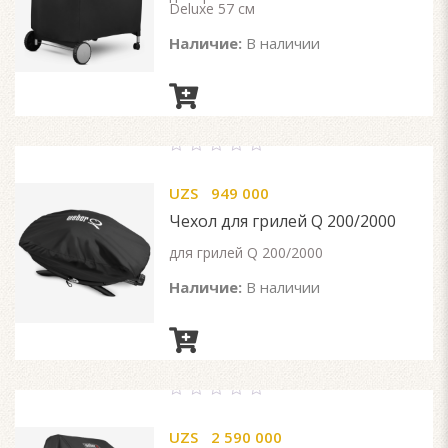
Deluxe 57 см
Наличие:
В наличии
0
out
UZS
949 000
of
5
Чехол для грилей Q 200/2000
для грилей Q 200/2000
Наличие:
В наличии
0
out
UZS
2 590 000
of