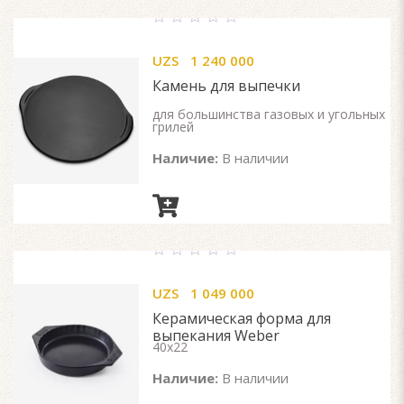
0
out
UZS
1 240 000
of
5
Камень для выпечки
для большинства газовых и угольных
грилей
Наличие:
В наличии
0
out
UZS
1 049 000
of
5
Керамическая форма для
выпекания Weber
40х22
Наличие:
В наличии