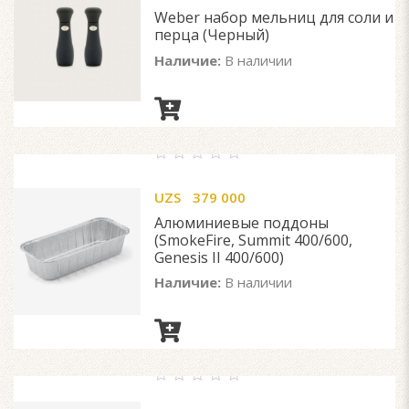
5
Weber набор мельниц для соли и
перца (Черный)
Наличие:
В наличии
0
out
UZS
379 000
of
5
Алюминиевые поддоны
(SmokeFire, Summit 400/600,
Genesis II 400/600)
Наличие:
В наличии
0
out