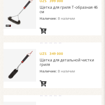
UZS
399 000
of
5
Щетка для гриля T-образная 46
см
Наличие:
В наличии
0
out
UZS
349 000
of
5
Щетка для детальной чистки
гриля
Наличие:
В наличии
0
out