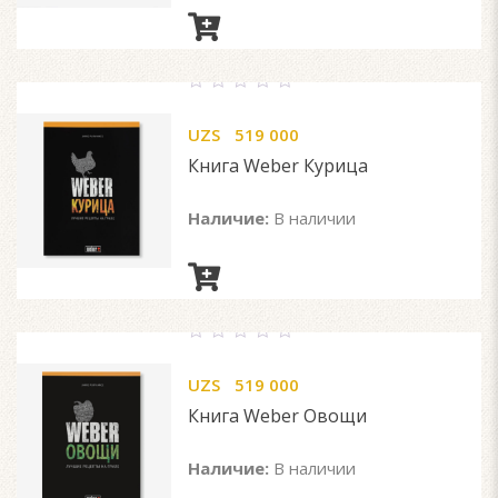
0
out
UZS
519 000
of
5
Книга Weber Курица
Наличие:
В наличии
0
out
UZS
519 000
of
5
Книга Weber Овощи
Наличие:
В наличии