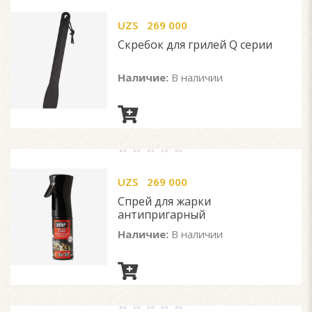
0
out
UZS
269 000
of
5
Скребок для грилей Q серии
Наличие:
В наличии
0
out
UZS
269 000
of
5
Спрей для жарки
антипригарный
Наличие:
В наличии