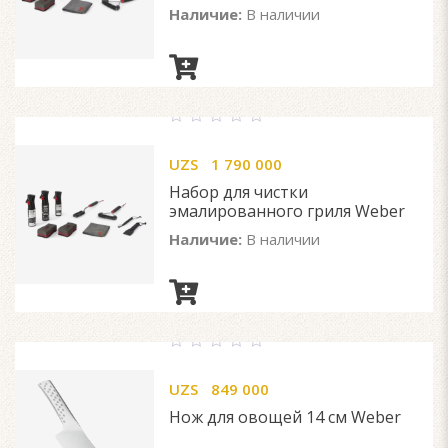
Наличие:
В наличии
0
out
UZS
1 790 000
of
5
Набор для чистки
эмалированного гриля Weber
Наличие:
В наличии
0
out
UZS
849 000
of
5
Нож для овощей 14 см Weber