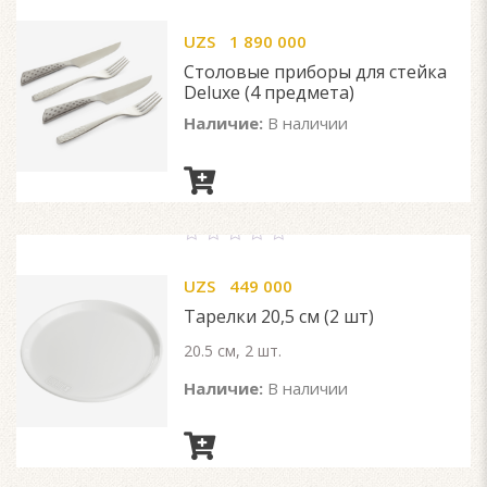
0
out
UZS
1 890 000
of
5
Столовые приборы для стейка
Deluxe (4 предмета)
Наличие:
В наличии
0
out
UZS
449 000
of
5
Тарелки 20,5 см (2 шт)
20.5 см, 2 шт.
Наличие:
В наличии