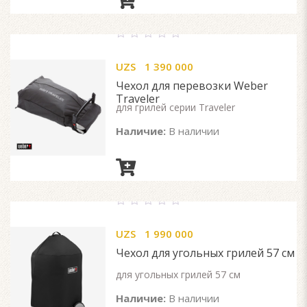
0
out
UZS
1 390 000
of
5
Чехол для перевозки Weber
Traveler
для грилей серии Traveler
Наличие:
В наличии
0
out
UZS
1 990 000
of
5
Чехол для угольных грилей 57 см
для угольных грилей 57 см
Наличие:
В наличии