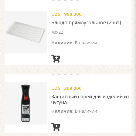
0
out
UZS
990 000
of
5
Блюдо прямоугольное (2 шт)
40х22
Наличие:
В наличии
0
out
UZS
269 000
of
5
Защитный спрей для изделий из
чугуна
Наличие:
В наличии