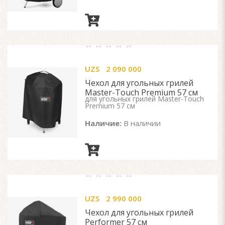
0
out
UZS
2 090 000
of
5
Чехол для угольных грилей
Master-Touch Premium 57 см
для угольных грилей Master-Touch
Premium 57 см
Наличие:
В наличии
0
out
UZS
2 990 000
of
5
Чехол для угольных грилей
Performer 57 см