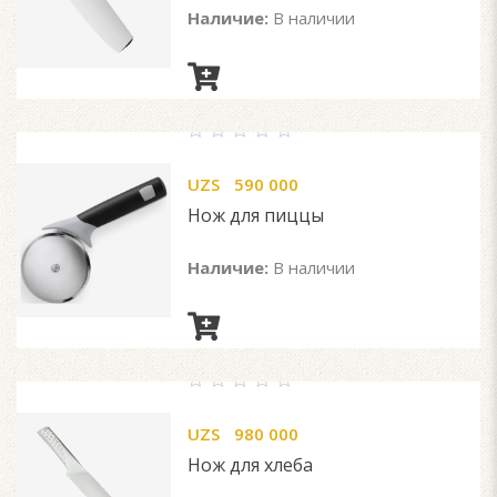
Наличие:
В наличии
0
out
UZS
590 000
of
5
Нож для пиццы
Наличие:
В наличии
0
out
UZS
980 000
of
5
Нож для хлеба