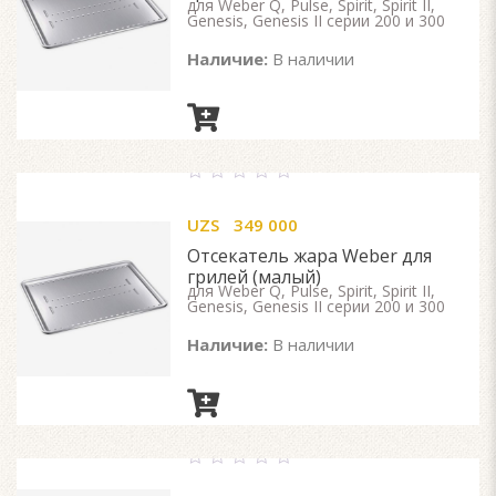
для Weber Q, Pulse, Spirit, Spirit II,
Genesis, Genesis II серии 200 и 300
Наличие:
В наличии
0
out
UZS
349 000
of
5
Отсекатель жара Weber для
грилей (малый)
для Weber Q, Pulse, Spirit, Spirit II,
Genesis, Genesis II серии 200 и 300
Наличие:
В наличии
0
out