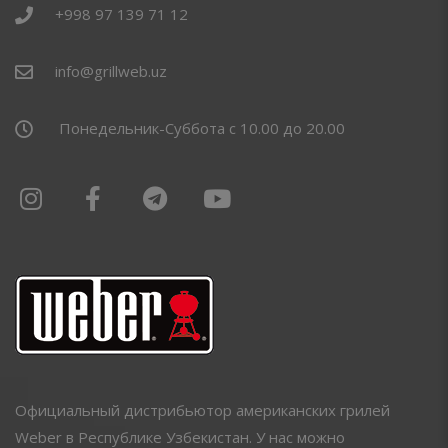
+998 97 139 71 12
info@grillweb.uz
Понедельник-Суббота с 10.00 до 20.00
Официальный дистрибьютор американских грилей
Weber в Республике Узбекистан. У нас можно