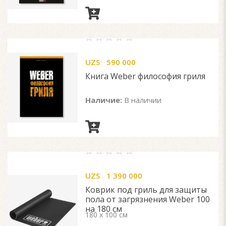
0
out
UZS
590 000
of
5
Книга Weber философия гриля
Наличие:
В наличии
0
out
UZS
1 390 000
of
5
Коврик под гриль для защиты
пола от загрязнения Weber 100
на 180 см
180 x 100 см