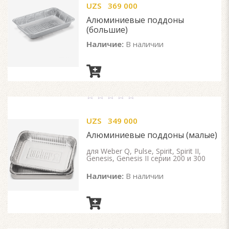
UZS
369 000
of
5
Алюминиевые поддоны
(большие)
Наличие:
В наличии
0
out
UZS
349 000
of
5
Алюминиевые поддоны (малые)
для Weber Q, Pulse, Spirit, Spirit II,
Genesis, Genesis II серии 200 и 300
Наличие:
В наличии