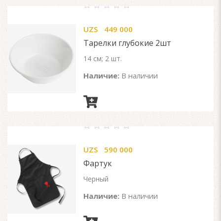
0
out
UZS
449 000
of
5
Тарелки глубокие 2шт
14 см; 2 шт.
Наличие:
В наличии
0
out
UZS
590 000
of
5
Фартук
Черный
Наличие:
В наличии