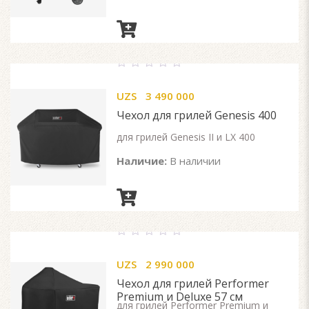
0
out
UZS
3 490 000
of
5
Чехол для грилей Genesis 400
для грилей Genesis II и LX 400
Наличие:
В наличии
0
out
UZS
2 990 000
of
5
Чехол для грилей Performer
Premium и Deluxe 57 см
для грилей Performer Premium и