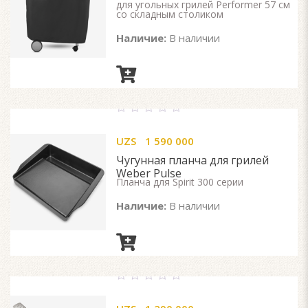
для угольных грилей Performer 57 см
со складным столиком
Наличие:
В наличии
0
out
UZS
1 590 000
of
5
Чугунная планча для грилей
Weber Pulse
Планча для Spirit 300 серии
Наличие:
В наличии
0
out