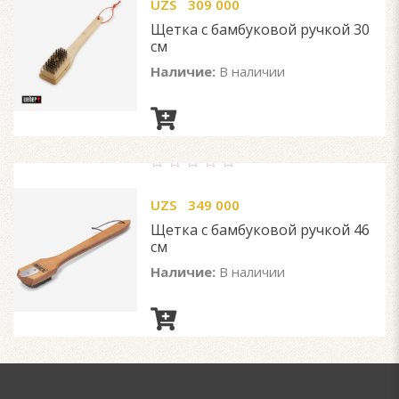
UZS
309 000
of
5
Щетка с бамбуковой ручкой 30
см
Наличие:
В наличии
0
out
UZS
349 000
of
5
Щетка с бамбуковой ручкой 46
см
Наличие:
В наличии