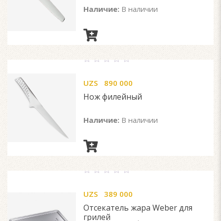
Наличие:
В наличии
0
out
UZS
890 000
of
5
Нож филейный
Наличие:
В наличии
0
out
UZS
389 000
of
5
Отсекатель жара Weber для
грилей