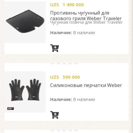
out
UZS
1 490 000
of
5
Противень чугунный для
газового гриля Weber Traveler
Чугунная планча для Weber Traveler
Наличие:
В наличии
0
out
UZS
590 000
of
5
Силиконовые перчатки Weber
Наличие:
В наличии