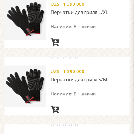
UZS
1 390 000
of
5
Перчатки для гриля L/XL
Наличие:
В наличии
0
out
UZS
1 390 000
of
5
Перчатки для гриля S/M
Наличие:
В наличии
0