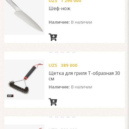
UZS
1 290 000
of
5
Шеф-нож
Наличие:
В наличии
0
out
UZS
389 000
of
5
Щетка для гриля T-образная 30
см
Наличие:
В наличии
0
out