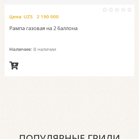
Цена:
UZS
2 190 000
0
out
of
Рампа газовая на 2 баллона
5
Наличие:
В наличии
ПОПУЛЯРНЫЕ ГРИЛИ