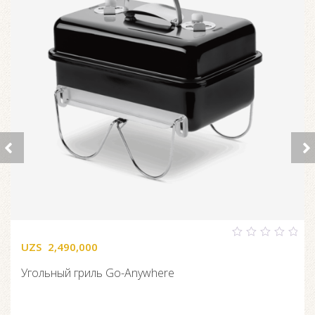
UZS
2,490,000
0
out
of
Угольный гриль Go-Anywhere
5