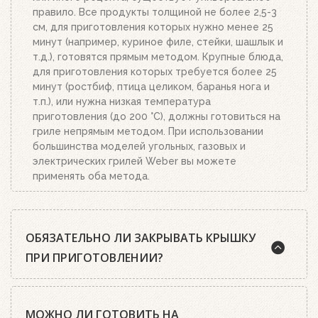
правило. Все продукты толщиной не более 2,5-3
см, для приготовления которых нужно менее 25
минут (например, куриное филе, стейки, шашлык и
т.д.), готовятся прямым методом. Крупные блюда,
для приготовления которых требуется более 25
минут (ростбиф, птица целиком, баранья нога и
т.п.), или нужна низкая температура
приготовления (до 200 °C), должны готовиться на
гриле непрямым методом. При использовании
большинства моделей угольных, газовых и
электрических грилей Weber вы можете
применять оба метода.
ОБЯЗАТЕЛЬНО ЛИ ЗАКРЫВАТЬ КРЫШКУ
ПРИ ПРИГОТОВЛЕНИИ?
Шеф-повара Weber почти всегда рекомендуют
МОЖНО ЛИ ГОТОВИТЬ НА
готовить на гриле с закрытой крышкой. А среди