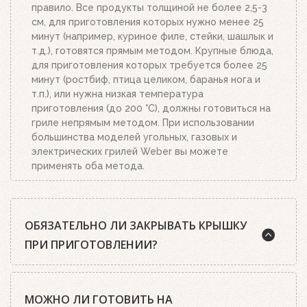
правило. Все продукты толщиной не более 2,5-3
см, для приготовления которых нужно менее 25
минут (например, куриное филе, стейки, шашлык и
т.д.), готовятся прямым методом. Крупные блюда,
для приготовления которых требуется более 25
минут (ростбиф, птица целиком, баранья нога и
т.п.), или нужна низкая температура
приготовления (до 200 °C), должны готовиться на
гриле непрямым методом. При использовании
большинства моделей угольных, газовых и
электрических грилей Weber вы можете
применять оба метода.
ОБЯЗАТЕЛЬНО ЛИ ЗАКРЫВАТЬ КРЫШКУ
ПРИ ПРИГОТОВЛЕНИИ?
Шеф-повара Weber почти всегда рекомендуют
МОЖНО ЛИ ГОТОВИТЬ НА
готовить на гриле с закрытой крышкой. А среди