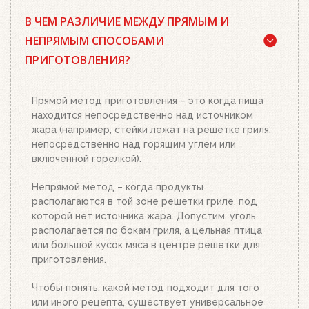
Да, существует. Наш совет: используйте
В ЧЕМ РАЗЛИЧИЕ МЕЖДУ ПРЯМЫМ И
качественный древесный уголь или угольные
брикеты Weber, кубики для розжига, а также наш
НЕПРЯМЫМ СПОСОБАМИ
стартер для розжига. Наполните стартер
ПРИГОТОВЛЕНИЯ?
необходимым количеством угля или брикетов,
положите два-три кубика для розжига на
решетку для угля и подожгите их. Сверху
Прямой метод приготовления – это когда пища
поставьте заполненный углем или брикетами
находится непосредственно над источником
стартер. Больше ничего делать не нужно.
жара (например, стейки лежат на решетке гриля,
Топливо разгорится полностью за 20-30 минут, в
непосредственно над горящим углем или
зависимости от количества угля или брикетов.
включенной горелкой).
Когда верхний уголь станет красным, а слой
брикетов покроется белым пеплом, высыпьте
Непрямой метод – когда продукты
уголь из стартера на решетку для угля. Жар
располагаются в той зоне решетки гриле, под
будет просто отличным!
которой нет источника жара. Допустим, уголь
располагается по бокам гриля, а цельная птица
или большой кусок мяса в центре решетки для
приготовления.
Чтобы понять, какой метод подходит для того
или иного рецепта, существует универсальное