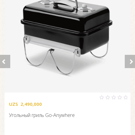
UZS
2,490,000
0
out
of
Угольный гриль Go-Anywhere
5